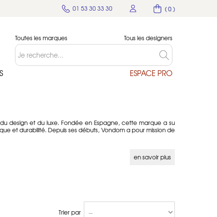
01 53 30 33 30
( 0 )
Toutes les marques
Tous les designers
S
ESPACE PRO
 du design et du luxe. Fondée en Espagne, cette marque a su
que et durabilité. Depuis ses débuts, Vondom a pour mission de
e l’environnement. Chaque pièce est conçue pour résister aux
en savoir plus
 espace public, Vondom propose des solutions qui reflètent un
es et les tabourets, Vondom s’adresse aux amateurs de mobilier
luxueux.
Trier par