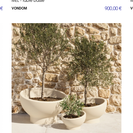
MEL - table basse
M
llection Origami sont conçues pour être à la fois esthétiques et fonctionnels
 €
900,00 €
VONDOM
V
 une variété de couleurs tendances, ces pièces s’intègrent parfaitement dans
ion de mobilier d’extérieur ; c’est une œuvre d’art qui transforme votre jardi
tion de statues de jardin en résine incarne parfaitement l’esprit innovant de 
Une Gamme Complète pour Votre Extérieur
produits pour répondre à tous vos besoins en matière d’aménagement ext
ets ou des accessoires déco, Vondom a tout ce qu’il faut pour créer un espac
es et stylés, les chaises et fauteuils Vondom sont disponibles dans une
collection Origami.
 en plein air ou un apéritif entre amis, les tables Vondom allient pratici
éez un espace de détente avec les canapés et salons de jardin Vondom, 
par exemple, sont idéaux pour ajouter des assises supplémentaires sans
rtent une touche d’ambiance à vos soirées d’été, avec des designs m