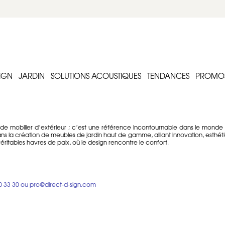
IGN
JARDIN
SOLUTIONS ACOUSTIQUES
TENDANCES
PROMO
e mobilier d’extérieur ; c’est une référence incontournable dans le monde
 la création de meubles de jardin haut de gamme, alliant innovation, esthéti
éritables havres de paix, où le design rencontre le confort.
n engagement indéfectible envers la qualité, la créativité et le respect d
égance intemporelle. Que ce soit pour aménager une terrasse, un jardin ou un
t-gardiste.
0 33 30
ou
pro@direct-d-sign.com
 fauteuils design aux tables élégantes, en passant par les canapés, les lamp
nce. Découvrez pourquoi Vondom est synonyme de mobilier de jardin design et 