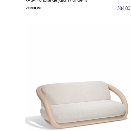
PALM - chaise de jardin (lot de 4)
Les statues de jardin géantes de la co
384,00
VONDOM
manipulation facile. Disponibles dans
sophistication.
L’Origami est bien plus qu’une collect
sa qualité exceptionnelle, cette collec
Les Produits Vondom : 
Vondom propose une large gamme de 
élégantes, des salons de jardin compl
Chaises et Fauteuils : Confortabl
sculpturales comme celles de la 
Tables : Que ce soit pour un dîner
Salons de Jardin et Canapés : Cr
cosy.
Tabourets : Les tabourets Adan, 
Lampes : Les lampes Vondom appo