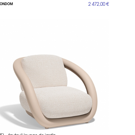
2 472,00 €
ONDOM
n
finissent le mobilier d’extérieur. Parmi les collaborations les
 sa vision unique, résultant en des pièces qui sont à la fois
e futuriste. Par exemple, la
collection Africa
se caractérise par
llection Adan
, quant à elle, mise sur des lignes épurées et des
s fauteuils et des tables aux formes douces et accueillantes.
japonais.
binant design innovant et fonctionnalité.
nnel japonais du pliage de papier, cette collection se distingue
aisissant qui attire immédiatement l’attention.