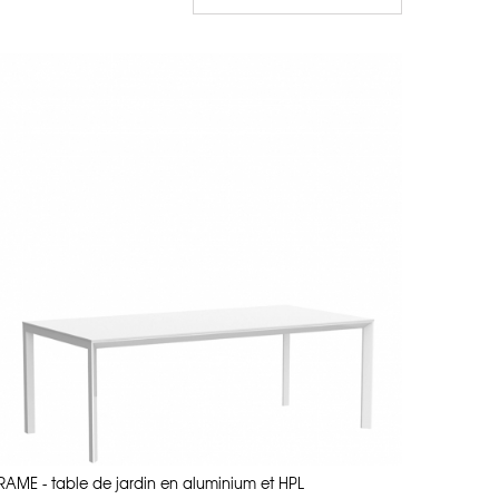
ieures tout en conservant leur beauté.
e de flexibilité, de résistance et de légèreté, tout en étant
 des années d’exposition au soleil.
nts extérieurs.
 chocs et aux rayures.
avec précision, puis finie à la main pour garantir une qualité
t.
. Chaque pièce est moulée avec précision, puis finie à la main
orme, ce qui permet une résistance accrue aux rayures et à la
ue envers l’environnement. Choisir Vondom, c’est opter pour du
RAME - table de jardin en aluminium et HPL