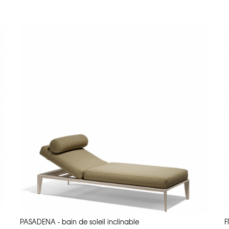
 Fabrication : L’Art de la Durabilité
 de matériaux innovants et durables, conçus pour résister aux conditions extér
e Vondom. Ce polyéthylène à basse densité linéaire offre une combinaison uniqu
ues en font un choix idéal pour le mobilier d’extérieur :
 vives et saturées des pièces Vondom ne se décolorent pas, même après
résiste parfaitement à l’eau, ce qui la rend idéale pour les environneme
es sont faciles à déplacer tout en étant incroyablement résistantes aux
llie technologie de pointe et savoir-faire artisanal. Chaque pièce est moulée 
s d’extérieur qui allient performance, esthétique et respect de l’environnemen
est un mélange parfait entre technologie de pointe et savoir-faire artisanal
. Les couleurs, souvent vives et saturées, sont appliquées de manière unif
iaux utilisés par Vondom sont recyclables, reflétant l’engagement de la marq
sthétique, performance et écologie.
PASADENA - bain de soleil inclinable
F