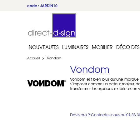
du 22 au 31 juillet
NOUVEAUTES
LUMINAIRES
MOBILIER
DÉCO DES
Accueil
>
Vondom
Vondom
Vondom est bien plus qu’une marque d
s’imposer comme un acteur majeur dans
transformer les espaces extérieurs en v
Les valeurs de Vondom reposent sur u
intempéries tout en conservant son él
savoir-faire artisanal et une vision avan
Devis pro ? Contactez nous au
01 53 3
Avec une gamme de produits allant des
d’extérieur qui recherchent l’excelle