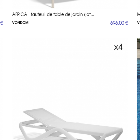
AFRICA - fauteuil de table de jardin (lot...
M
 €
696,00 €
VONDOM
V