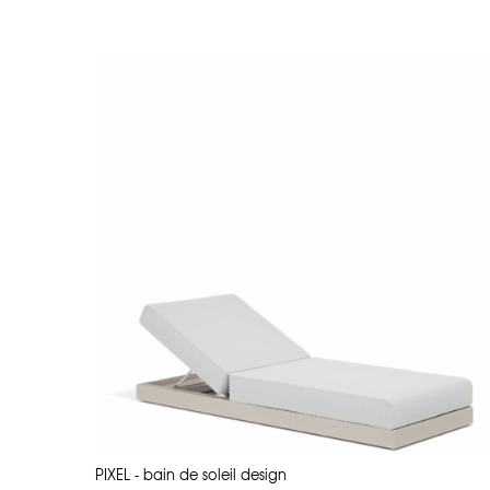
Matériaux et Processus de
Vondom se distingue par son utilisation
résine LLDPE
La
est le matériau phare d
100 % recyclable. Ses propriétés techniq
Résistance aux UV
: Les couleurs
Imperméabilité
: La résine LLDPE 
Légèreté et robustesse
: Les pièc
Le processus de fabrication de Vondom a
irréprochable. Le résultat ? Des meuble
Le processus de fabrication de Vondom 
pour garantir une finition impeccable
décoloration.
En plus de leur durabilité, les matér
mobilier d’extérieur design qui allie e
PIXEL - bain de soleil design