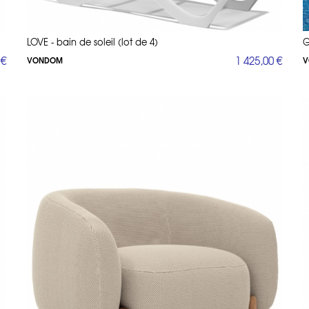
LOVE - bain de soleil (lot de 4)
G
 €
1 425,00 €
VONDOM
V