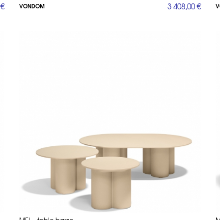
 €
3 408,00 €
VONDOM
V
signers : Une Fusion de Créativité et d’Innovatio
gners les plus talentueux au monde pour créer des collections uniques qui redé
omme Eugeni Quitllet, Ramon Esteve et Luca Nichetto. Chaque designer apporte
 s’adaptent à tous les styles, du contemporain au minimaliste en passant par l
inspirées de la nature, évoquant l’esprit sauvage du continent africain. La
co
et des tables sculpturales qui allient simplicité et élégance.
ambiance chaleureuse et conviviale, la
collection Faz
propose des canapés, de
ci-dessous) est un véritable chef-d’œuvre de design, inspirée par l’art du pliage 
ation à explorer de nouvelles possibilités pour votre espace extérieur, en com
 L’Élégance du Pliage Japonais
une des créations les plus emblématiques de Vondom. Inspirée par l’art traditio
es sculpturales. Chaque pièce semble défier la gravité, créant un effet visuel s