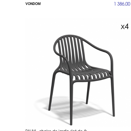
1 386,00
VONDOM
Collections Vondom et De
Vondom collabore avec certains des desi
plus célèbres, on retrouve des noms c
fonctionnelles et artistiques.
Les collections Vondom sont variées et
des formes organiques et des textures 
matériaux nobles, offrant des tabourets 
Pour ceux qui cherchent à créer une 
Enfin, la collection Origami (détaillée 
Chaque collection Vondom est une invit
La Collection Origami :
La collection Origami est sans doute l’
par ses lignes géométriques et ses form