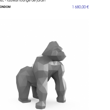
EL - fauteuil lounge de jardin
. Les sculptures légères (peuvent être lestées) permettent une
1 680,00 €
ONDOM
 les espaces modernes, ajoutant une touche d’originalité et de
n ou terrasse en un espace unique. Avec son design audacieux et
Vondom. Découvrez les s
tatues de jardin gorille SARU
notamment.
érieur. Que vous cherchiez des chaises design, des tables
e harmonieux et fonctionnel.
 variété de designs, des modèles épurés aux pièces
té et esthétique.
parfaits pour les grandes terrasses ou les petits coins
 compromettre le style.
odernes et des finitions soignées.