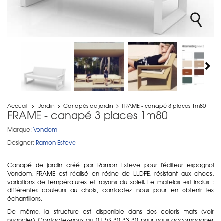
Accueil
>
Jardin
>
Canapés de jardin
>
FRAME - canapé 3 places 1m80
FRAME - canapé 3 places 1m80
Marque:
Vondom
Designer:
Ramon Esteve
Canapé de jardin créé par Ramon Esteve pour l'éditeur espagnol
Vondom, FRAME est réalisé en résine de LLDPE, résistant aux chocs,
variations de températures et rayons du soleil. Le matelas est inclus :
différentes couleurs au choix, contactez nous pour en obtenir les
échantillons.
De même, la structure est disponible dans des coloris mats (voir
nuancier). Contactez-nous au 01 53 30 33 30 pour vous accompagner