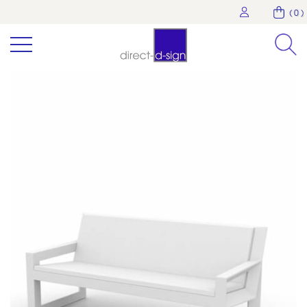
( 0 )