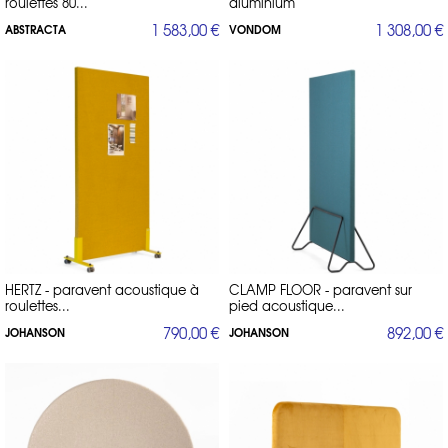
roulettes 80...
aluminium
1 583,00 €
1 308,00 €
ABSTRACTA
VONDOM
HERTZ - paravent acoustique à
CLAMP FLOOR - paravent sur
roulettes...
pied acoustique...
790,00 €
892,00 €
JOHANSON
JOHANSON