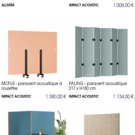
cherchez une intimité, pour réduire un vis à vis par exemple, ou
1 008,00 €
ALLSFÄR
paravent de salle de bain, 1m80 est la hauteur constatée.
IMPACT ACOUSTIC
Une autre solution est de poser une cloison au plafond par rail ou
accroche fixe. Vous pouvez ainsi séparer l'espace par le haut, et ainsi
créer différents espaces dans une même grande pièce, qui a
notamment une belle hauteur sous plafond. Cloison pour loft, cloison
pour hall d'hôtel par exemple. Cela réduit les nuisances sonores, tout
en n'empiétant pas sur la surface au sol de la pièce.
Nos paravents design, claustras et cloisons sont fabriquées sur-mesure
: contactez-nous par téléphone au 01 53 30 33 30 si vous souhaitez
obtenir des informations complémentaires ou échantillons sur nos
collections de
mobilier
.
MOTUS - paravent acoustique à
PALING - paravent acoustique
roulettes
217 x H180 cm
1 380,00 €
1 134,00 €
IMPACT ACOUSTIC
IMPACT ACOUSTIC