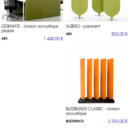
DESKMATE - cloison acoustique
ALBERO - paravent
pliable
802,00 €
ABV
1 448,00 €
ABV
BUZZIBLINDS CLASSIC - cloison
acoustique
2 393,00 €
BUZZISPACE