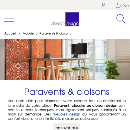
( 0 )
Accueil
>
Mobilier
>
Paravents & cloisons
Paravents & cloisons
Une belle idée pour cloisonner votre espace tout en améliorant la
Paravent, claustra ou cloison design
luminosité de votre pièce.
sont
non seulement techniques, mais également uniques, fabriqués à la
main sur demande. Des
meubles design
qui vous apporteront un
confort visuel et une intimité à la maison ou au bureau.
Quelle est la différence entre un paravent,
en savoir plus