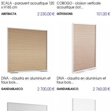
SCALA - paravent acoustique 120
COBOGO - cloison verticale
x H165 cm
acoustique (lot...
2 230,00 €
101,00 €
ABSTRACTA
GÖTESSONS
DNA - claustra en aluminium et
DNA - claustra en aluminium et
faux bois...
faux bois...
2 700,00 €
2 760,00 €
GANDIABLASCO
GANDIABLASCO