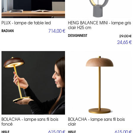
PLUX - lampe de table led
HENG BALANCE MINI - lampe gris
clair H25 cm
714,00 €
RADIAN
DESIGNNEST
29,00 €
24,65 €
BOLACHA - lampe sans fil bois
BOLACHA - lampe sans fil bois
foncé
clair
615,00 €
615,00 €
HISLE
HISLE