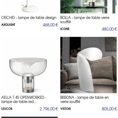
ORCHID - lampe de table design
BOLLA - lampe de table verre
soufflé
468,00 €
AXOLIGHT
480,00 €
ICONE
AELLA T 45 OPENWORKED -
BISSONA - lampe de table en
lampe de table led...
verre soufflé
2 796,00 €
805,00 €
LEUCOS
VISTOSI