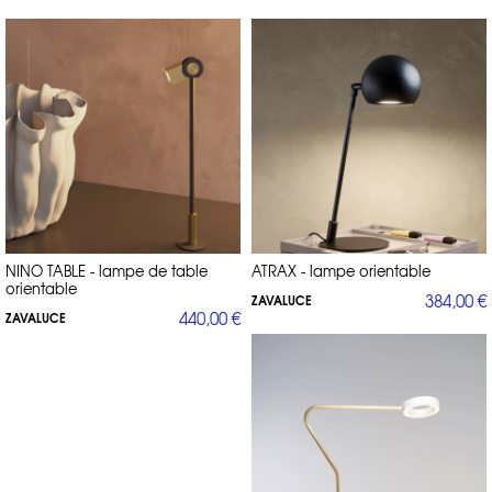
S’agissant de produits fabriqués en Europe à la demande ou en petite
série, pensez à anticiper les éventuels délais. Si vous avez besoin de
précisions sur les questions techniques (intensité mesurée en Lumen,
chaleur et couleur renseignées en Kelvin), contactez le
+33(0)153303330 ou à
service_clients@direct-d-sign.com
. Pour les
aménagements de locaux tertiaires ou publics, contactez notre
service professionnel par email à pro@direct-d-sign.com.
NINO TABLE - lampe de table
ATRAX - lampe orientable
orientable
384,00 €
ZAVALUCE
440,00 €
ZAVALUCE