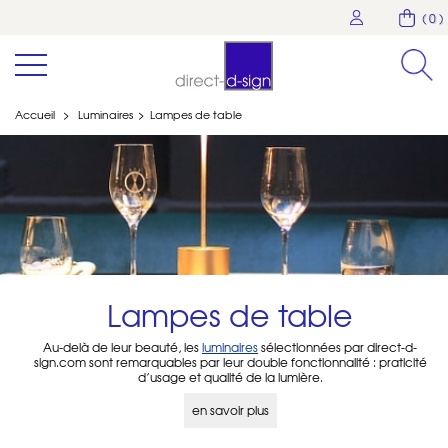
( 0 )
Accueil
>
Luminaires
>
Lampes de table
Lampes de table
Au-delà de leur beauté, les
luminaires
sélectionnées par direct-d-
sign.com sont remarquables par leur double fonctionnalité : praticité
d’usage et qualité de la lumière.
Décoratives, les lampes de table sont de tailles et formes variées,
avec des matériaux nobles allant des lampes en bois, aux lampes en
en savoir plus
verre soufflé, ou en métal, ou en aluminium, voir en marbre.
Toutes ont en commun la qualité de l’éclairage
adaptée à la pièce