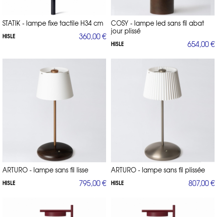
STATIK - lampe fixe tactile H34 cm
COSY - lampe led sans fil abat
jour plissé
360,00 €
HISLE
654,00 €
HISLE
ARTURO - lampe sans fil lisse
ARTURO - lampe sans fil plissée
795,00 €
807,00 €
HISLE
HISLE