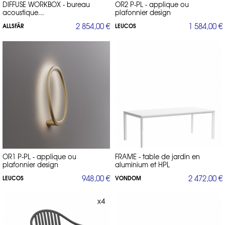
DIFFUSE WORKBOX - bureau
OR2 P-PL - applique ou
acoustique...
plafonnier design
2 854,00 €
1 584,00 €
ALLSFÄR
LEUCOS
OR1 P-PL - applique ou
FRAME - table de jardin en
plafonnier design
aluminium et HPL
948,00 €
2 472,00 €
LEUCOS
VONDOM