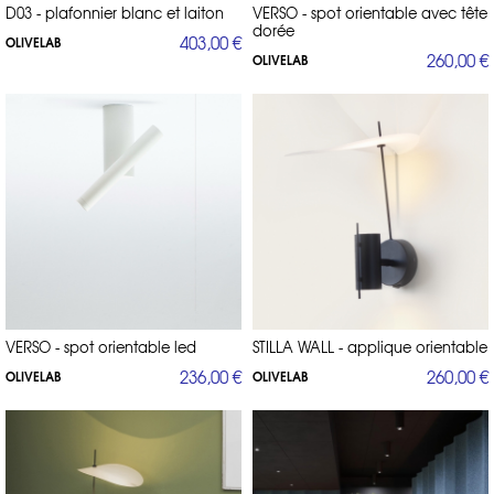
D03 - plafonnier blanc et laiton
VERSO - spot orientable avec tête
dorée
403,00 €
OLIVELAB
260,00 €
OLIVELAB
VERSO - spot orientable led
STILLA WALL - applique orientable
236,00 €
260,00 €
OLIVELAB
OLIVELAB