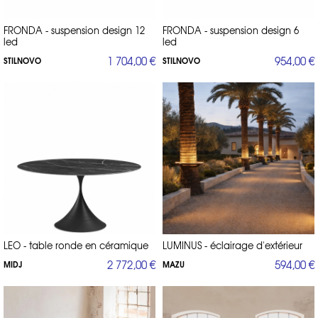
FRONDA - suspension design 12
FRONDA - suspension design 6
led
led
1 704,00 €
954,00 €
STILNOVO
STILNOVO
LEO - table ronde en céramique
LUMINUS - éclairage d'extérieur
2 772,00 €
594,00 €
MIDJ
MAZU