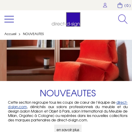
( 0 )
Accueil
>
NOUVEAUTES
NOUVEAUTES
Cette section regroupe tous les coups de cœur de l’équipe de
direct-
d-sign.com
, dénichés aux salons professionnels du meuble et du
design (salon Maison et Objet à Paris, salon International du Meuble de
Milan, Orgatec à Cologne) ou repérées dans les nouvelles collections
des marques partenaires de direct-d-sign.com.
Ces nouveautés illustrent les tendances actuelles des designers
européens et complètent les sélections de direct-d-sign.com :
en savoir plus