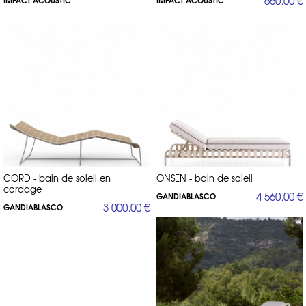
660,00 €
leurs caractéristiques, contactez notre service client au 01 53 30 33 30
ou à
service_clients@direct-d-sign.com
pour obtenir des échantillons
ou un devis personnalisé.
CORD - bain de soleil en
ONSEN - bain de soleil
cordage
4 560,00 €
GANDIABLASCO
3 000,00 €
GANDIABLASCO