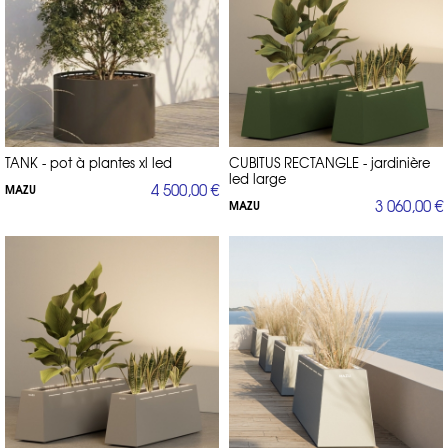
TANK - pot à plantes xl led
CUBITUS RECTANGLE - jardinière
led large
4 500,00 €
MAZU
3 060,00 €
MAZU