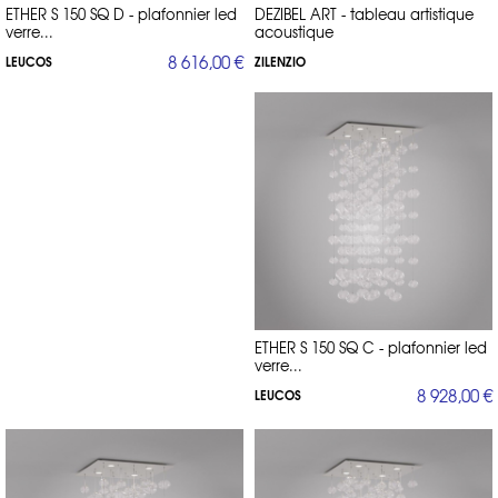
ETHER S 150 SQ D - plafonnier led
DEZIBEL ART - tableau artistique
verre...
acoustique
8 616,00 €
LEUCOS
ZILENZIO
ETHER S 150 SQ C - plafonnier led
verre...
8 928,00 €
LEUCOS