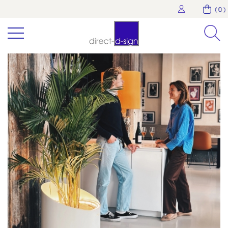
( 0 )