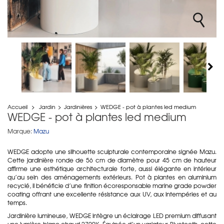
Accueil
>
Jardin
>
Jardinières
>
WEDGE - pot à plantes led medium
WEDGE - pot à plantes led medium
Marque:
Mazu
WEDGE adopte une silhouette sculpturale contemporaine signée Mazu.
Cette jardinière ronde de 56 cm de diamètre pour 45 cm de hauteur
affirme une esthétique architecturale forte, aussi élégante en intérieur
qu’au sein des aménagements extérieurs. Pot à plantes en aluminium
recyclé, il bénéficie d’une finition écoresponsable marine grade powder
coating offrant une excellente résistance aux UV, aux intempéries et au
temps.
Jardinière lumineuse, WEDGE intègre un éclairage LED premium diffusant
une lumière blanc chaud 2700K. Équipée d’un variateur Bluetooth, cette