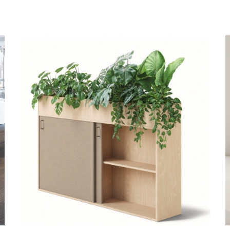
- cloisonnette acoustique de type séparateur de bureau acous
Cette cloison peut être droite, ou avec un ou deux bords.
- cloison acoustique sur rail : celle ci est fixée au plafond, 
également des cloisons acoustiques murales, voir notre section 
Est ce qu'une cloison acoustique est eff
La réponse est facile avec ces panneaux acoustiques sont n
Paravents phoniques et cloisons insonorisantes, la gamme d'isol
sonores ! Ces paravents acoustiques sont modulables, parfait
silencieux à la maison, dans un open-space, espace de cowork
Une cloison sur pied acoustique efficace et versatile.
isolation acoustique
Pour une
parfaite de votre pièce, nous v
(tapis, tableaux, rideaux etc) mais aussi solutions d'insonori
acoustique
,
luminaire acoustique
,
fauteuil acoustique
,
séparat
les espaces de coworking et open-space.
Choisissez les tissus, les coloris, les formes, car tout ces él
paravent acoustique
Buzzitripl
de Buzzispace.
Si vous souhaitez un complément d'information, étude acoustiq
échantillons ou devis personnalisé, téléphonez nous au 01 53 30 