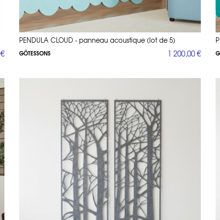
PENDULA CLOUD - panneau acoustique (lot de 5)
P
 €
1 200,00 €
GÖTESSONS
G