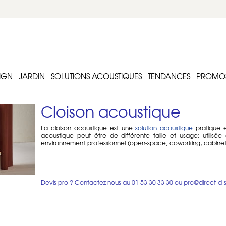
IGN
JARDIN
SOLUTIONS ACOUSTIQUES
TENDANCES
PROMO
Cloison acoustique
La cloison acoustique est une
solution acoustique
pratique e
acoustique peut être de différente taille et usage: utilisé
environnement professionnel (open-space, coworking, cabinet l
hôtels).
Qu'est ce qu'une cloison acoustique ?
Une cloison acoustique est déclinée en différentes tailles et usa
Devis pro ? Contactez nous au
01 53 30 33 30
ou
pro@direct-d-
- cloison acoustique sur pied, type paravent acoustique : de
acoustique est utile au salon, chambre mais aussi au bureau 
pouvez opter pour une cloison acoustique sur pied ou cloison 
l'espace au gré de vos besoins. Il existe également des parav
Zilenzio.