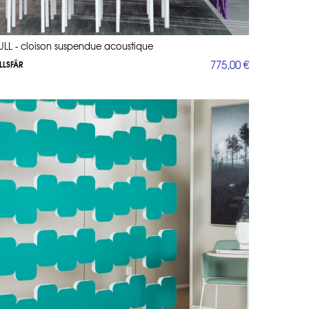
ULL - cloison suspendue acoustique
775,00 €
LLSFÄR