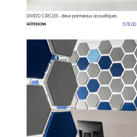
DIVIDO CIRCLES - deux panneaux acoustiques
578,00
GÖTESSONS