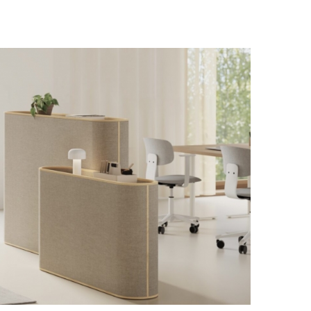
tique : une cloison acoustique de table, à poser ou à fixer.
voir notre section sur les faux plafonds acoustiques. Il existe
sur les
panneaux acoustiques muraux
.
icace ?
on seulement très performantes, mais également décoratives.
ation acoustique est variée et originale. Finies les nuisances
s pour créer des séparateurs de pièces ou espaces de travail
ing, cabinets d'architectes, ou salle d'attente par exemple.
ous recommandons d'ajouter différents éléments de décoration
sation performantes telles :
plafond acoustique
,
papier peint
eur acoustique de table
, voire même
cabine acoustique
pour
éments acoustiques sont fabriqués sur-mesure ! A l'honneur, le
ue ou coefficient d'absorption acoustique, mais également des
33 30.