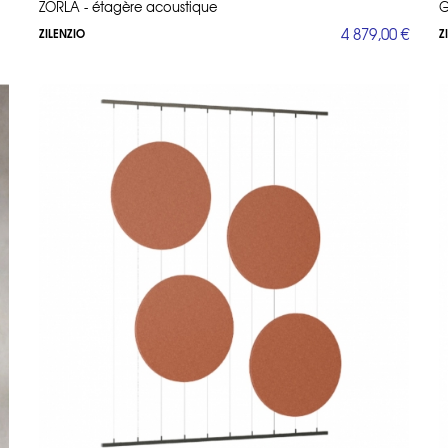
ZORLA - étagère acoustique
G
4 879,00 €
ZILENZIO
Z