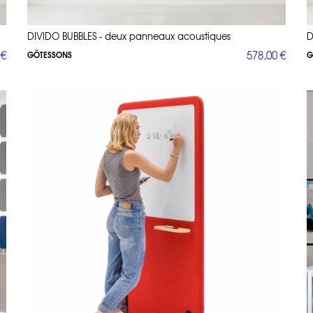
DIVIDO BUBBLES - deux panneaux acoustiques
D
 €
578,00 €
GÖTESSONS
G