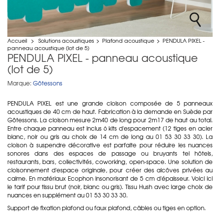
Accueil
>
Solutions acoustiques
>
Plafond acoustique
>
PENDULA PIXEL -
panneau acoustique (lot de 5)
PENDULA PIXEL - panneau acoustique
(lot de 5)
Marque:
Götessons
PENDULA PIXEL est une grande cloison composée de 5 panneaux
acoustiques de 40 cm de haut. Fabrication à la demande en Suède par
Götessons. La cloison mesure 2m40 de long pour 2m17 de haut au total.
Entre chaque panneau est inclus 6 kits d'espacement (12 tiges en acier
blanc, noir ou gris au choix de 14 cm de long au 01 53 30 33 30). La
cloison à suspendre décorative est parfaite pour réduire les nuances
sonores dans des espaces de passage ou bruyants tel hôtels,
restaurants, bars, collectivités, coworking, open-space. Une solution de
cloisonnement d'espace originale, pour créer des alcôves privées au
calme. En matériaux Ecophon insonorisant de 5 cm d'épaisseur. Voici ici
le tarif pour tissu brut (noir, blanc ou gris). Tissu Hush avec large choix de
nuances en supplément au 01 53 30 33 30.
Support de fixation plafond ou faux plafond, câbles ou tiges en option.