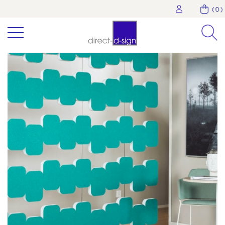
( 0 )