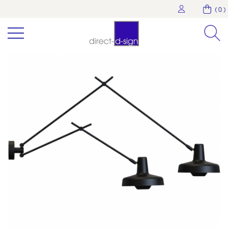
( 0 )