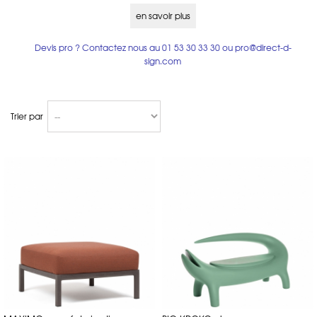
Vondom
Parmi les incontournables, citons la marque
, célèbre pour ses
en savoir plus
créations sculpturales en polyéthylène rotomoulé, qui proposent des
formes fluides, ergonomiques et très résistantes
. Pour un look plus
industriel ou minimaliste, les modèles en aluminium ou acier
Devis pro ? Contactez nous au
01 53 30 33 30
ou
pro@direct-d-
Matière Grise
thermolaqué, comme ceux de
, ou les bancs bois-métal
Fast
Horm
de
et
, sont particulièrement recherchés.
sign.com
Comment choisir un tabouret de jardin pour
petit espace ?
Trier par
petite terrasse
balcon
Lorsqu'on dispose d'une
ou d’un
, il est essentiel
compacts, légers et polyvalents
d’opter pour des meubles
. C’est ici
Charles Raisin
K
que brillent les créations de
, comme les tabourets
BABY
K BENCH
et les bancs extensibles
. Fabriqués en Belgique, ces
modèles sont pensés pour s’adapter à vos contraintes, tout en restant
esthétiques et ludiques.
PAL
Un autre modèle malin est le
, un petit tabouret d’appoint qui,
retourné, devient une table basse. Parfait pour les espaces réduits, ce
2-en-1
type de mobilier
est aujourd’hui très prisé des amateurs de
design urbain.
Quelle matière privilégier pour un banc ou
un tabouret de jardin durable ?
résistance aux UV, à l’humidité, aux chocs et aux variations de
La
température
est un critère clé. Voici quelques matériaux populaires
pour un usage extérieur :