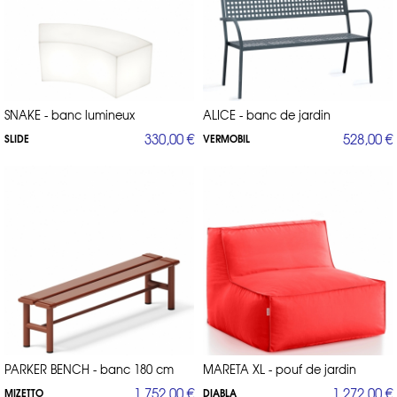
lounge
L’ambiance
, très recherchée dans les aménagements
extérieurs modernes, repose sur un mobilier bas, confortable et
décontracté. Les tabourets bas, poufs rembourrés et bancs aux lignes
douces y trouvent toute leur place. Ils s’associent à :
Canapés de jardin modulables
HAMPTONS
: comme les collections
,
GATSBY
POSIDONIA
ou
, idéales pour créer un cocon.
Fauteuils lounge design
: larges, avec coussins déperlants.
Tables basses d’extérieur
: souvent assorties en finition, voire
SNAKE - banc lumineux
ALICE - banc de jardin
intégrant de l’éclairage (chez Vondom).
330,00 €
528,00 €
SLIDE
VERMOBIL
Jardinières sculpturales
: elles structurent les espaces tout en étant
esthétiques.
Les tabourets bas ou poufs servent alors de repose-pieds, d’assises
petites tables
d’appoint ou même de
selon les besoins.
Quels sont les meilleurs tabourets hauts pour
une table mange-debout ?
manges-debout
Les
sont de plus en plus présents dans les extérieurs
modernes, notamment pour les apéritifs, cocktails ou brunchs. Ils
tabourets hauts assortis
nécessitent des
, à la fois confortables, stables
et résistants.
résine rotomoulée
métal
On trouve de beaux modèles en
, en
ou en
bois
traité, avec ou sans dossier. Certains tabourets sont empilables,
d’autres pivotants, avec assise rembourrée. Le choix dépend du style
minimaliste
rustique
industriel
contemporain
de la table haute :
,
,
, ou
.
PARKER BENCH - banc 180 cm
MARETA XL - pouf de jardin
1 752,00 €
1 272,00 €
MIZETTO
DIABLA