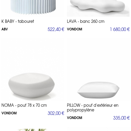
K BABY - tabouret
LAVA - banc 260 cm
522,40 €
1 680,00 €
ABV
VONDOM
NOMA - pouf 78 x 70 cm
PILLOW - pouf d'extérieur en
polypropylène
302,00 €
VONDOM
335,00 €
VONDOM