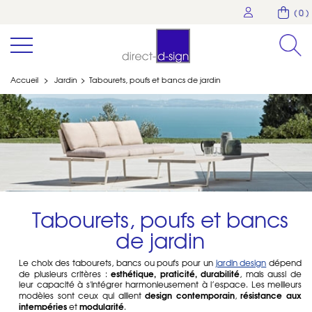
( 0 )
Accueil
>
Jardin
>
Tabourets, poufs et bancs de jardin
Tabourets, poufs et bancs
de jardin
Le choix des tabourets, bancs ou poufs pour un
jardin design
dépend
esthétique, praticité, durabilité
de plusieurs critères :
, mais aussi de
leur capacité à s'intégrer harmonieusement à l’espace. Les meilleurs
design contemporain
résistance aux
modèles sont ceux qui allient
,
intempéries
modularité
et
.