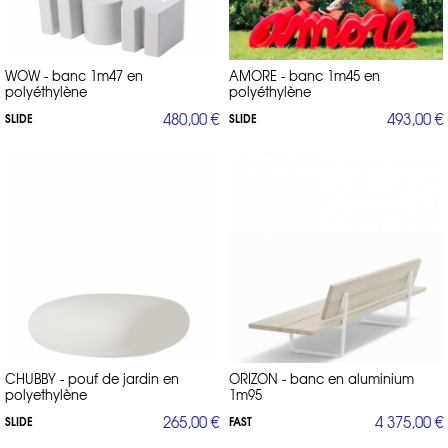
espace extérieur structuré,
de votre mobilier, vous créez un
accueillant et esthétique
.
balcon en ville
terrasse familiale
Que ce soit pour un
, une
, ou un
rooftop d’hôtel
, ces assises donnent le ton et participent à
l’expérience globale
Vondom,
. En misant sur des marques comme
WOW - banc 1m47 en
AMORE - banc 1m45 en
Matière Grise, Fast, Charles Raisin ou Horm
design
, vous combinez
polyéthylène
polyéthylène
audacieux, fonctionnalité et durabilité
.
480,00 €
493,00 €
SLIDE
SLIDE
Où acheter des bancs, poufs et tabourets
de jardin design ?
revendeurs
Les modèles les plus qualitatifs sont disponibles chez des
spécialisés
des plateformes haut de
en mobilier contemporain, ou sur
gamme
directement auprès de
. Il est aussi possible de commander
certains éditeurs
sur-mesure
, notamment si vous souhaitez du
.
délai de fabrication
Certains modèles nécessitent un
de quelques
semaines. Pour des conseils adaptés à votre projet, vous pouvez
01 53 30 33 30
contacter un spécialiste au
.
CHUBBY - pouf de jardin en
ORIZON - banc en aluminium
polyethylène
1m95
265,00 €
4 375,00 €
SLIDE
FAST