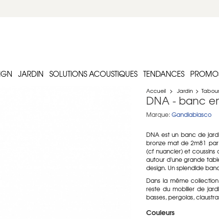
IGN
JARDIN
SOLUTIONS ACOUSTIQUES
TENDANCES
PROMO
Accueil
>
Jardin
>
Tabour
DNA - banc e
Marque:
Gandiablasco
DNA est un banc de jardi
bronze mat de 2m81 par Ga
(cf nuancier) et coussins
autour d'une grande tabl
design. Un splendide ban
Dans la même collection, 
reste du mobilier de jardi
basses, pergolas, claustra
Couleurs