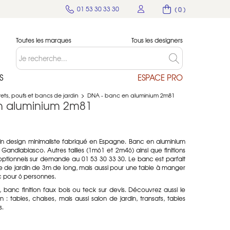
01 53 30 33 30
( 0 )
Toutes les marques
Tous les designers
S
ESPACE PRO
ets, poufs et bancs de jardin
>
DNA - banc en aluminium 2m81
n aluminium 2m81
n design minimaliste fabriqué en Espagne. Banc en aluminium
ndiablasco. Autres tailles (1m61 et 2m46) ainsi que finitions
 optionnels sur demande au 01 53 30 33 30. Le banc est parfait
e de jardin de 3m de long, mais aussi pour une table à manger
c pour 6 personnes.
banc finition faux bois ou teck sur devis. Découvrez aussi le
n : tables, chaises, mais aussi salon de jardin, transats, tables
s.