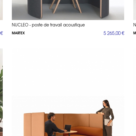
NUCLEO - poste de travail acoustique
N
 €
5 265,00 €
MARTEX
M