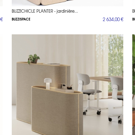
BUZZICHICLE PLANTER - jardinière...
B
 €
2 634,00 €
BUZZISPACE
B