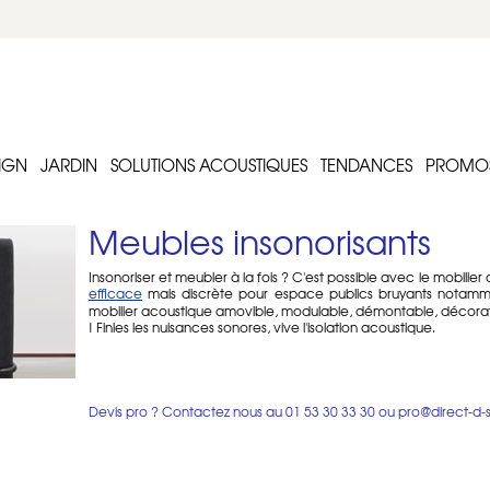
IGN
JARDIN
SOLUTIONS ACOUSTIQUES
TENDANCES
PROMO
Meubles insonorisants
Insonoriser et meubler à la fois ? C'est possible avec le mobilie
efficace
mais discrète pour espace publics bruyants notamment
mobilier acoustique amovible, modulable, démontable, décorat
! Finies les nuisances sonores, vive l'isolation acoustique.
Qu'est ce qu'un mobilier acoustique ?
Le mobilier acoustique est varié. En ce qui concerne les meub
insonorisant, au canapé acoustique avec dossier haut pour c
Devis pro ? Contactez nous au
01 53 30 33 30
ou
pro@direct-d-
sans roulettes.
Il existe également des bureaux acoustiques, jardinières acou
Dans la catégorie plus décorative, découvrez les totems acousti