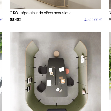
GIRO - séparateur de pièce acoustique
N
 €
4 522,00 €
ZILENZIO
M