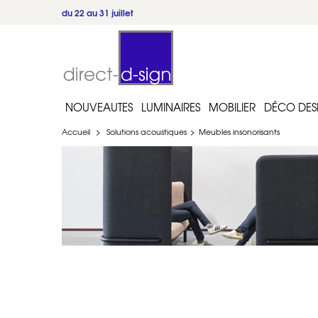
5/5
·
262 avis
·
Trustpilot
NOUVEAUTES
LUMINAIRES
MOBILIER
DÉCO DES
Accueil
>
Solutions acoustiques
>
Meubles insonorisants