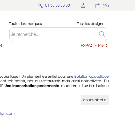
01 53 30 33 30
( 0 )
Toutes les marques
Tous les designers
S
ESPACE PRO
r acoustique ! Un élément essentiel pour une
isolation acoustique
 tels hôtels, bar ou restaurants mais aussi collectivités. Du
Une insonorisation performante
if.
, moderne, et un brin ludique
en savoir plus
les d'assise, Il peut aller du fauteuil acoustique avec tissu
onversations privées, mais aussi des pouf acoustique avec ou
sign.com
stiques, meubles média acoustique par exemple.
ques ou sculptures insonorisantes.