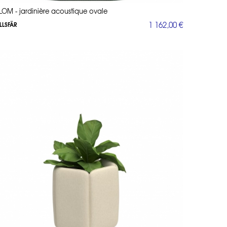
LOM - jardinière acoustique ovale
1 162,00 €
LLSFÄR