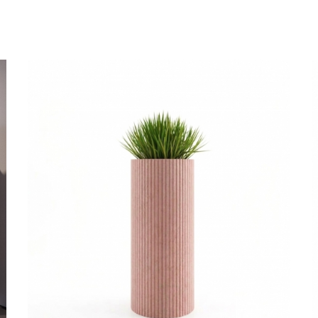
Les meubles acoustiques sont ils efficace
Oui les meubles acoustiques sont totalement efficaces, notamm
qui sont enveloppants et retiennent ainsi les nuisances sonores, 
simplement se relaxer pendant la pause déjeuner par exemple.
Cependant, s'il s'agit de réduire les sons dans toute la pièce
d'autres éléments acoustiques de type :
papier peint acous
acoustique de table
,
plafond acoustique
,
luminaire acoustiq
environnement de travail bruyant.
Quel mobilier acoustique choisir ?
Choisissez les tailles, revêtements, couleurs qui s'accorderon
pour réduire les bruits dans les environnements domestiques
réunion, salle d'attente, espace de coworking). Etude acoust
devis personnalisés au 01 53 30 33 30.