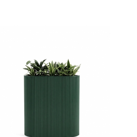
s ?
ent pour les fauteuils acoustiques et les canapés acoustiques
pour travailler au calme, ou avoir une discussion privée ou tout
, nous vous recommandons d'y ajouter, après étude acoustique,
tique
,
panneau acoustique mural
,
cloison acoustique
,
écran
ue
voire même une
cabine acoustique
si vous êtes dans un
t à votre décoration. Solutions acoustiques ultra performantes
 ou espaces de travail professionnels (open-space, salle de
ique, coefficient de performance acoustique, échantillons et