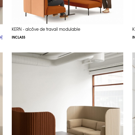
KERN - alcôve de travail modulable
K
 €
INCLASS
I