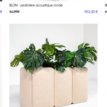
BLOM - jardinière acoustique ronde
B
 €
953,00 €
ALLSFÄR
A