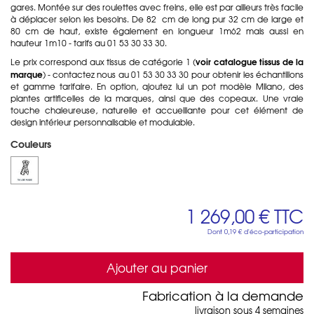
gares. Montée sur des roulettes avec freins, elle est par ailleurs très facile
à déplacer selon les besoins. De 82 cm de long pur 32 cm de large et
80 cm de haut, existe également en longueur 1m62 mais aussi en
hauteur 1m10 - tarifs au 01 53 30 33 30.
v
oir catalogue tissus de la
Le prix correspond aux tissus de catégorie 1 (
marque
) - contactez nous au 01 53 30 33 30 pour obtenir les échantillons
et gamme tarifaire. En option, ajoutez lui un pot modèle Milano, des
plantes artificelles de la marques, ainsi que des copeaux. Une vraie
touche chaleureuse, naturelle et accueillante pour cet élément de
design intérieur personnalisable et modulable.
Couleurs
1 269,00 €
TTC
Dont
0,19 €
d'éco-participation
Ajouter au panier
Fabrication à la demande
livraison sous 4 semaines