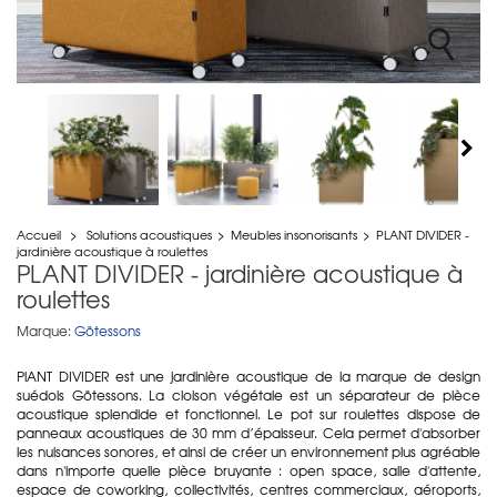
Accueil
>
Solutions acoustiques
>
Meubles insonorisants
>
PLANT DIVIDER -
jardinière acoustique à roulettes
PLANT DIVIDER - jardinière acoustique à
roulettes
Marque:
Götessons
PlANT DIVIDER est une jardinière acoustique de la marque de design
suédois Götessons. La cloison végétale est un séparateur de pièce
acoustique splendide et fonctionnel. Le pot sur roulettes dispose de
panneaux acoustiques de 30 mm d’épaisseur. Cela permet d'absorber
les nuisances sonores, et ainsi de créer un environnement plus agréable
dans n'importe quelle pièce bruyante : open space, salle d'attente,
espace de coworking, collectivités, centres commerciaux, aéroports,