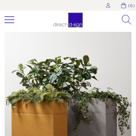
( 0 )