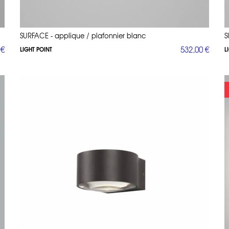
SURFACE - applique / plafonnier blanc
S
 €
532,00 €
LIGHT POINT
L