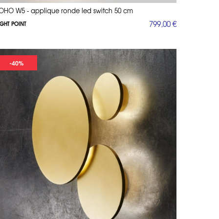
OHO W5 - applique ronde led switch 50 cm
799,00 €
IGHT POINT
-40%