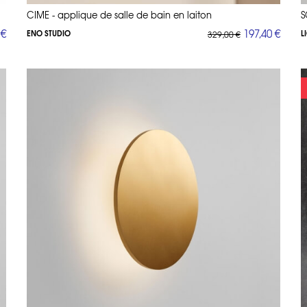
CIME - applique de salle de bain en laiton
S
 €
197,40 €
ENO STUDIO
L
329,00 €