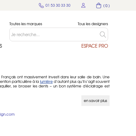
01 53 30 33 30
( 0 )
Toutes les marques
Tous les designers
S
ESPACE PRO
s Français ont massivement investi dans leur salle de bain. Une
ention particulière à la
lumière
d’autant plus qu’il s’agit souvent
quiller, se brosser les dents – un bon système d'éclairage est
électrique doivent être scrupuleusement respectées que ce soit
aires. Soyez attentif, si vous n’êtes par professionnel, à vérifier
en savoir plus
44.
oposée par direct-d-sign.com dans cette section est classée IP
sur les murs. Vous trouverez également des plafonniers ainsi que
sign.com
 soit en applique sur un mur soit en plafonnier.
 de bain ont été retenus par direct-d-sign.com sont Light Point