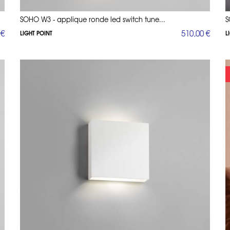
SOHO W3 - applique ronde led switch tune...
S
 €
510,00 €
LIGHT POINT
L