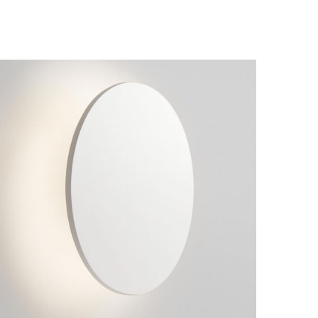
 luminaires de salle de bain respectent nos valeurs éthiques :
uropéenne, standard de qualité, éco-conception. Découvrez
ons design
-
suspensions led
,
suspensions géantes
,
plafonniers
,
es de table
.
petite série, pensez à anticiper les éventuels délais. Si vous
té mesurée en Lumen, chaleur et couleur renseignées en Kelvin),
ign.com
. Pour les aménagements de locaux tertiaires ou publics,
-sign.com.