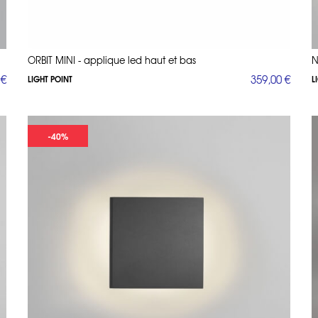
ORBIT MINI - applique led haut et bas
N
 €
359,00 €
LIGHT POINT
L
-40%