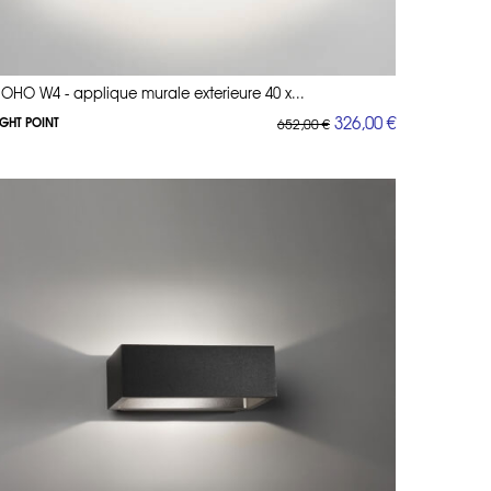
OHO W4 - applique murale exterieure 40 x...
326,00 €
IGHT POINT
652,00 €