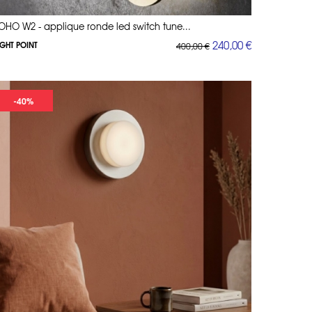
OHO W2 - applique ronde led switch tune...
240,00 €
IGHT POINT
400,00 €
-40%