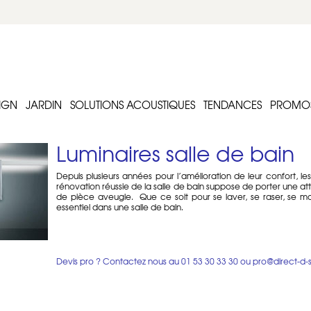
IGN
JARDIN
SOLUTIONS ACOUSTIQUES
TENDANCES
PROMO
Luminaires salle de bain
Depuis plusieurs années pour l’amélioration de leur confort, le
rénovation réussie de la salle de bain suppose de porter une att
de pièce aveugle.
Que ce soit pour se laver, se raser, se ma
essentiel dans une
salle de bain
.
Attention, s’agissant de pièce humide, les normes de sécurité 
dans l’installation ou dans le choix de tous les appareils et lumin
que vos luminaires respectent la norme IP Indice de protection 
Bien évidemment, la sélection de Luminaires de salle de bain pr
44. Il s ’agit d’appliques qui se placent au dessus du lavabo ou 
Devis pro ? Contactez nous au
01 53 30 33 30
ou
pro@direct-d-
des suspensions. Notez que certains produits peuvent être placés
Les principales marques européennes dont les luminaires de salle
et Nemo Lighting.