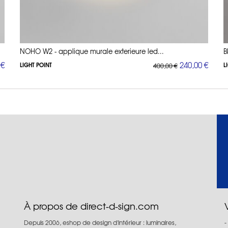
NOHO W2 - applique murale exterieure led...
B
 €
240,00 €
LIGHT POINT
L
400,00 €
À propos de direct-d-sign.com
Depuis 2006, eshop de design d'intérieur : luminaires,