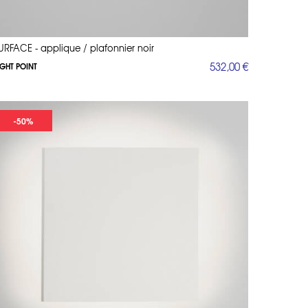
URFACE - applique / plafonnier noir
532,00 €
IGHT POINT
-50%