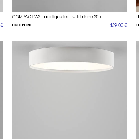
COMPACT W2 - applique led switch tune 20 x...
L
 €
439,00 €
LIGHT POINT
E