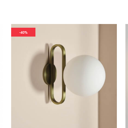
Comme tous les produits sélectionnés par direct-d-sign.com, ces
créations originales de designers reconnus, fabrication e
également nos luminaires pour le reste de la maison :
suspensi
mais aussi nos
appliques modernes
,
lampadaires design
et
lamp
S’agissant de produits fabriqués en Europe à la demande ou en 
avez besoin de précisions sur les questions techniques (intensi
contactez le +33(0)153303330 ou à
service_clients@direct-d-s
contactez notre service professionnel par email à pro@direct-d
-40%