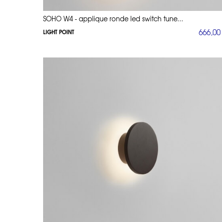
SOHO W4 - applique ronde led switch tune...
666,00
LIGHT POINT