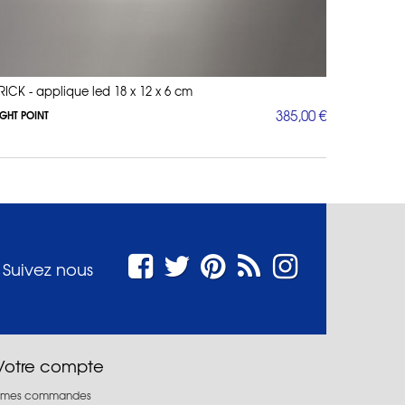
RICK - applique led 18 x 12 x 6 cm
385,00 €
IGHT POINT
Suivez nous
Votre compte
mes commandes