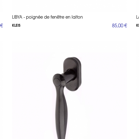
LIBYA - poignée de fenêtre en laiton
L
 €
85,00 €
KLEIS
K