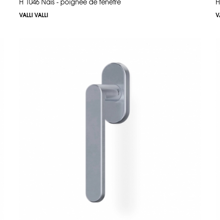
H 1046 Nais - poignée de fenêtre
H
VALLI VALLI
V