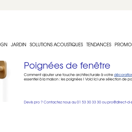
IGN
JARDIN
SOLUTIONS ACOUSTIQUES
TENDANCES
PROMO
Poignées de fenêtre
Comment ajouter une touche architecturale à votre
décoratio
essentiel à la maison : les poignées ! Voici ici une sélection de 
Quels sont les types de poignées de fenê
Les poignées de fenêtre sont disponibles avec plusieurs types 
mouvements et ouverture 8 mouvements.
Devis pro ? Contactez nous au
01 53 30 33 30
ou
pro@direct-d-
Les poignées de fenêtre sont sur rosaces bien souvent ovales, m
Quels sont les meilleurs matériaux pour 
Les poignées de fenêtre laiton sont résistantes, notamment à l'
disponibles dans de nombreuses finitions : chromé, chromé satiné