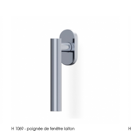
traitement antimicrobes
BioCote
®
est appliqué sur les finitions l
Les poignées de fenêtre en zamak ont les mêmes avantages que l
zinc sont moins polluants à produire et sont recyclables à l' infini.
Les poignées de fenêtre en inox sont quant à elles résistantes à 
corrosifs. Un matériau lisse, facile d'entretien.
Où utiliser les poignées de fenêtre ?
Les poignées de fenêtre présentées ici sont de haute qualité et 
d'appartement, maison, loft) mais sont aussi résistantes pour
- aménagement d'hôtel, restaurants, bars avec notamment la ga
30.
- quincaillerie pour bureaux, open space, espaces de coworking
- aménagement de collectivités (médiathèques, bibliothèques)
Voici une sélection de poignées de fenêtres chromées, dorées, n
marques
Kleis
. Design italien en vente sur direct-d-sign.com. D
33 30.
H 1069 - poignée de fenêtre laiton
H