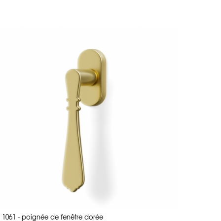
aiton naturel et nickel satiné de la marque Valli Handles.
e laiton, mais ont un petit plus écologique : les
alliages de
l'humidité mais aussi
aux attaques chimiques des produits
finitions impeccables, pour usage résidentiel (rénovation
 espace public. Nous recommandons donc nos poignées pour :
mme Valli Hospitality disponible sur demande au 01 53 30 33
, cabinets libéraux
oires ou blanches, mais aussi bronze ou laiton naturel de
evis et échantillons pour vos projets d'aménagement au 01 53 30
 1061 - poignée de fenêtre dorée