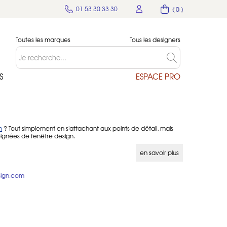
01 53 30 33 30
( 0 )
Toutes les marques
Tous les designers
S
ESPACE PRO
n
? Tout simplement en s'attachant aux points de détail, mais
poignées de fenêtre design.
tre ?
en savoir plus
d'ouverture : ouverture mouvement Gratz, ouverture 4
sign.com
ais aussi sur plaque.
poignées de fenêtre ?
humidité et ont des propriétés antibactériennes. Poignées
, or satiné, nickel satiné, noir, bronze, blanc notamment. Un