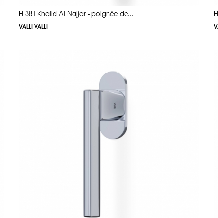
H 381 Khalid Al Najjar - poignée de...
H
VALLI VALLI
V