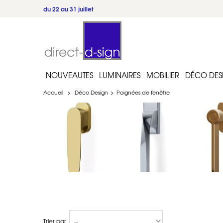
5/5
·
262 avis
·
Trustpilot
NOUVEAUTES
LUMINAIRES
MOBILIER
DÉCO DES
Accueil
>
Déco Design
>
Poignées de fenêtre
Trier par