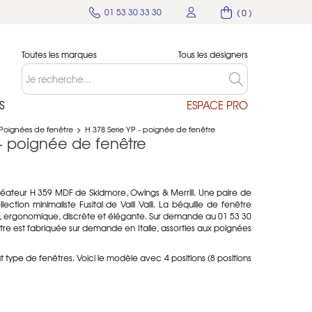
01 53 30 33 30
( 0 )
Toutes les marques
Tous les designers
S
ESPACE PRO
Poignées de fenêtre
>
H 378 Serie YP - poignée de fenêtre
 - poignée de fenêtre
éateur H 359 MDF de Skidmore, Owings & Merrill. Une paire de
lection minimaliste Fusital de Valli Valli. La béquille de fenêtre
te, ergonomique, discrète et élégante. Sur demande au 01 53 30
tre est fabriquée sur demande en Italie, assorties aux poignées
t type de fenêtres. Voici le modèle avec 4 positions (8 positions