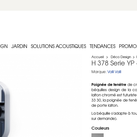
IGN
JARDIN
SOLUTIONS ACOUSTIQUES
TENDANCES
PROMO
Accueil
>
Déco Design
>
H 378 Serie YP
Marque:
Valli Valli
Poignée de fenêtre
de cr
béquilles design de la col
laiton chromé est futuris
33 30, la poignée de fenê
de porte laiton.
La béquille s'adapte à tou
sur demande).
Couleurs