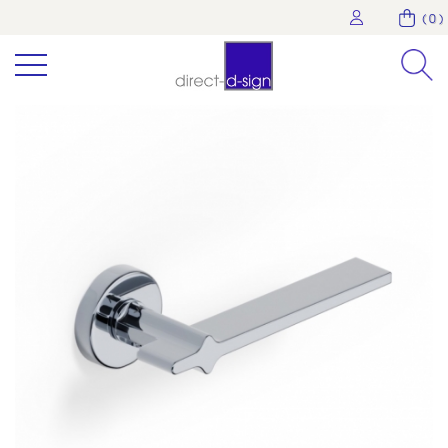
( 0 )