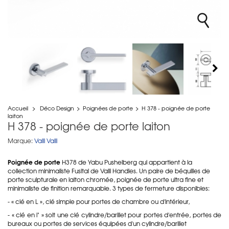
Accueil
>
Déco Design
>
Poignées de porte
>
H 378 - poignée de porte
laiton
H 378 - poignée de porte laiton
Marque:
Valli Valli
Poignée de porte
H378 de Yabu Pushelberg qui appartient à la
collection minimaliste Fusital de Valli Handles. Un paire de béquilles de
porte sculpturale en laiton chromée, poignée de porte ultra fine et
minimaliste de finition remarquable. 3 types de fermeture disponibles:
- « clé en L », clé simple pour portes de chambre ou d'intérieur,
- « clé en i" » soit une clé cylindre/barillet pour portes d'entrée, portes de
bureaux ou portes de services équipées d'un cylindre/barillet