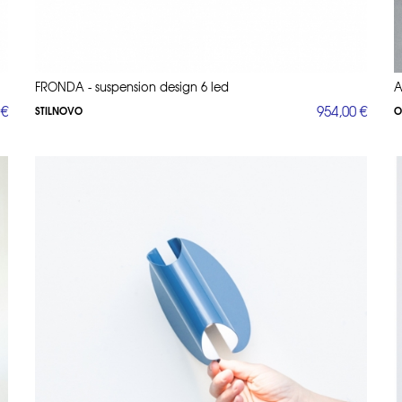
FRONDA - suspension design 6 led
A
 €
954,00 €
STILNOVO
O