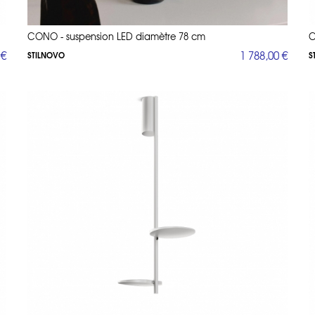
CONO - suspension LED diamètre 78 cm
C
 €
1 788,00 €
STILNOVO
S