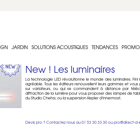
IGN
JARDIN
SOLUTIONS ACOUSTIQUES
TENDANCES
PROMO
New ! Les luminaires
La technologie LED révolutionne le monde des luminaires. Fini 
agréable. Tous les éditeurs renouvellent leurs gammes et vous p
sur variateurs, ou qui se commandent à distance par télé
diffraction de la lumière pour vous proposer des lampes de tabl
du Studio Cheha, ou la suspension Kepler d'Innermost.
Vous ne serez pas insensibles aux différentes ambiances et 
vos intérieurs qu'ils soient classiques ou contemporains.
Devis pro ? Contactez nous au
01 53 30 33 30
ou
pro@direct-d-