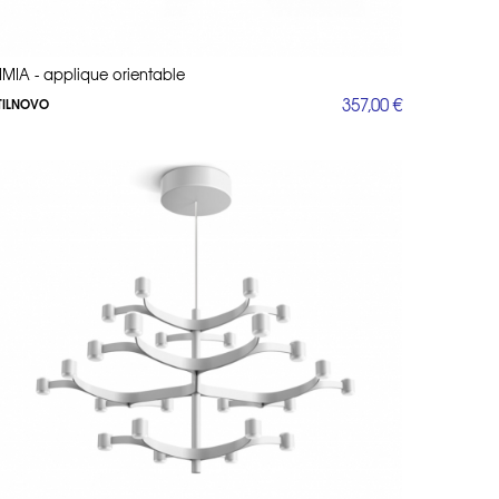
IMIA - applique orientable
357,00 €
TILNOVO