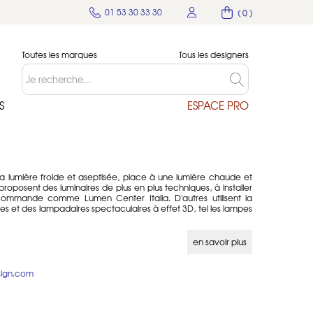
01 53 30 33 30
( 0 )
Toutes les marques
Tous les designers
S
ESPACE PRO
la lumière froide et aseptisée, place à une lumière chaude et
roposent des luminaires de plus en plus techniques, à installer
commande comme Lumen Center Italia. D'autres utilisent la
es et des lampadaires spectaculaires à effet 3D, tel les lampes
au confort que ces nouveaux luminaires peuvent apporter dans
en savoir plus
sign.com