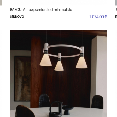
BASCULA - suspension led minimaliste
L
1 074,00 €
STILNOVO
S