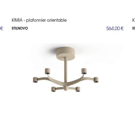
KIMIA - plafonnier orientable
K
 €
564,00 €
STILNOVO
S