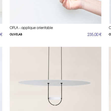
OPLA - applique orientable
O
 €
235,00 €
OLIVELAB
O