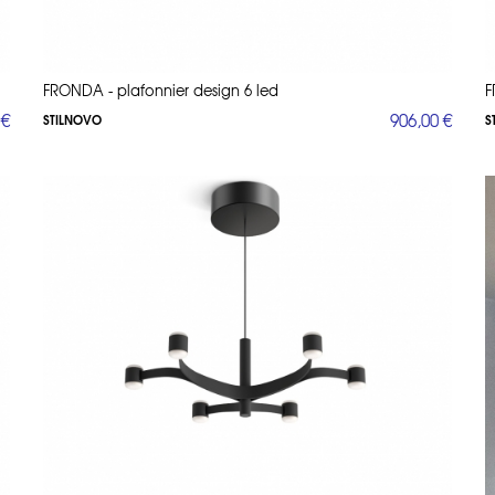
FRONDA - plafonnier design 6 led
F
 €
906,00 €
STILNOVO
S