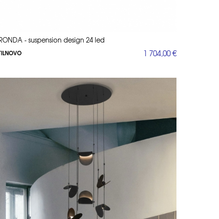
RONDA - suspension design 24 led
1 704,00 €
TILNOVO