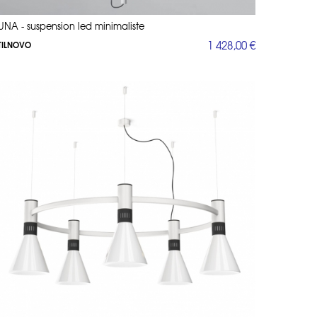
UNA - suspension led minimaliste
1 428,00 €
TILNOVO