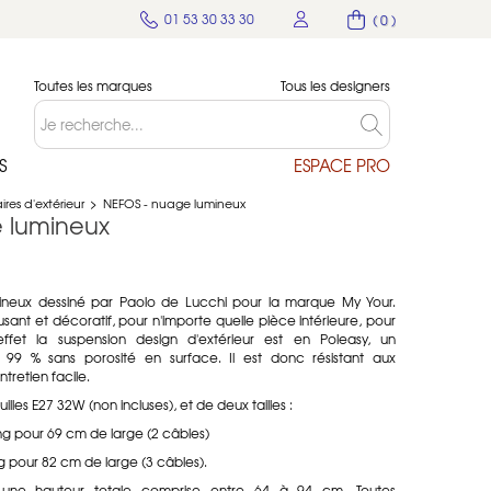
01 53 30 33 30
( 0 )
Toutes les marques
Tous les designers
S
ESPACE PRO
res d'extérieur
>
NEFOS - nuage lumineux
 lumineux
neux dessiné par Paolo de Lucchi pour la marque My Your.
musant et décoratif, pour n'importe quelle pièce intérieure, pour
 effet la suspension design d'extérieur est en
Poleasy, un
 99 % sans porosité en surface. Il est donc résistant aux
tretien facile.
illes
E27 32W (non incluses), et de deux tailles :
ong pour 69 cm de large (2 câbles)
ng pour 82 cm de large (3 câbles).
r une hauteur totale comprise entre 64 à 94 cm. Toutes