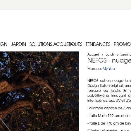
IGN
JARDIN
SOLUTIONS ACOUSTIQUES
TENDANCES
PROMO
Accueil
>
Jardin
>
Luminai
NEFOS - nuage
Marque:
My Your
NEFOS est un nuage lumi
Design italien original, a
terrasse ou jardin. En
polyéthylène innovant à
intempéries, aux UV et d'en
La lampe dispose de 3 dou
- taille M de 122 cm de l
- taille L de 170 cm de lo
Câbles réglables, pou