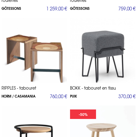
roulettes
roulettes
1 259,00 €
759,00 €
GÖTESSONS
GÖTESSONS
RIPPLES - tabouret
BOKK - tabouret en tissu
760,00 €
370,00 €
HORM / CASAMANIA
PUIK
-50%