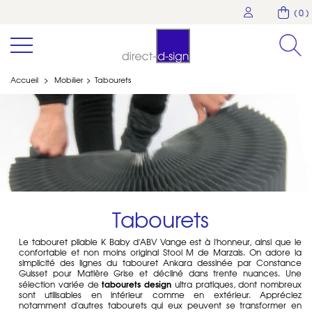
( 0 )
Accueil
>
Mobilier
>
Tabourets
Tabourets
Le tabouret pliable K Baby d'ABV Vange est à l'honneur, ainsi que le
confortable et non moins original Stool M de Marzais. On adore la
simplicité des lignes du tabouret Ankara dessinée par Constance
Guisset pour Matière Grise et décliné dans trente nuances. Une
tabourets design
sélection variée de
ultra pratiques, dont nombreux
sont utilisables en intérieur comme en extérieur. Appréciez
notamment d'autres tabourets qui eux peuvent se transformer en