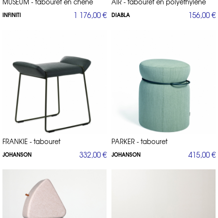
MUSEUM - tabouret en chêne
AIR - tabouret en polyéthylène
1 176,00 €
156,00 €
INFINITI
DIABLA
FRANKIE - tabouret
PARKER - tabouret
332,00 €
415,00 €
JOHANSON
JOHANSON