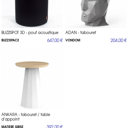
BUZZISPOT 3D - pouf acoustique
ADAN - tabouret
647,00 €
204,00 €
BUZZISPACE
VONDOM
ANKARA - tabouret / table
d'appoint
392,00 €
MATIERE GRISE