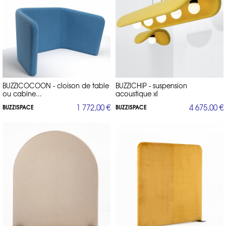
BUZZICOCOON - cloison de table
BUZZICHIP - suspension
ou cabine...
acoustique xl
1 772,00 €
4 675,00 €
BUZZISPACE
BUZZISPACE