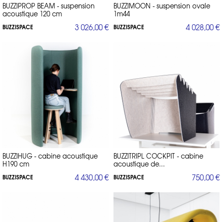
BUZZIPROP BEAM - suspension
BUZZIMOON - suspension ovale
acoustique 120 cm
1m44
3 026,00 €
4 028,00 €
BUZZISPACE
BUZZISPACE
BUZZIHUG - cabine acoustique
BUZZITRIPL COCKPIT - cabine
H190 cm
acoustique de...
4 430,00 €
750,00 €
BUZZISPACE
BUZZISPACE