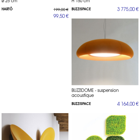
ø 25 cm
H 150 cm
3 775,00 €
HARTÔ
BUZZISPACE
199,00 €
99,50 €
BUZZIDOME - suspension
acoustique
4 164,00 €
BUZZISPACE