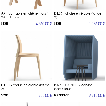
ARTFUL - table en chêne massif
DIESIS - chaise en érable (lot de
240 x 110 cm
2)
4 560,00 €
1 176,00 €
SEGIS
SEGIS
DIDIVI - chaise en érable (lot de
BUZZIHUB SINGLE - cabine
2)
acoustique
935,00 €
9 715,00 €
SEGIS
BUZZISPACE