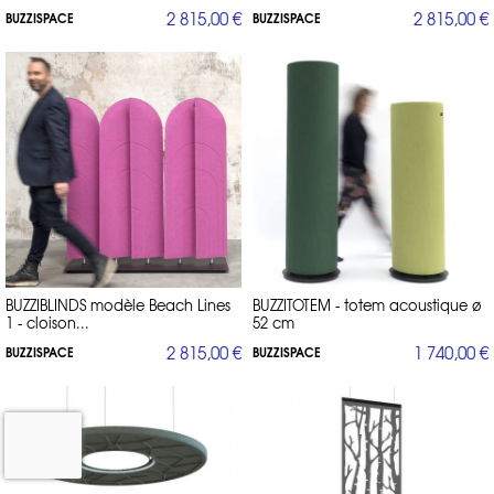
2 815,00 €
2 815,00 €
BUZZISPACE
BUZZISPACE
BUZZIBLINDS modèle Beach Lines
BUZZITOTEM - totem acoustique ø
1 - cloison...
52 cm
2 815,00 €
1 740,00 €
BUZZISPACE
BUZZISPACE