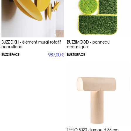
BUZZIDISH - élément mural rotatif
BUZZIMOOD - panneau
acoustique
acoustique
987,00 €
BUZZISPACE
BUZZISPACE
TEELO 8020 - lampe H 38 cm