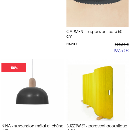
CARMEN - suspension led ø 50
cm
HARTÔ
395,00 €
197,50 €
-50%
NINA - suspension métal et chêne
BUZZITWIST - paravent acoustique