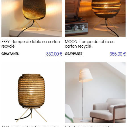
actuelles. Découvrez aussi nos
best-sellers
, plébiscités par nos clients,
ainsi que les
icônes du design
, des pièces intemporelles qui ont
marqué l’histoire du mobilier.
EBEY - lampe de table en carton
MOON - lampe de table en
recyclé
carton recyclé
380,00 €
355,00 €
GRAYPANTS
GRAYPANTS