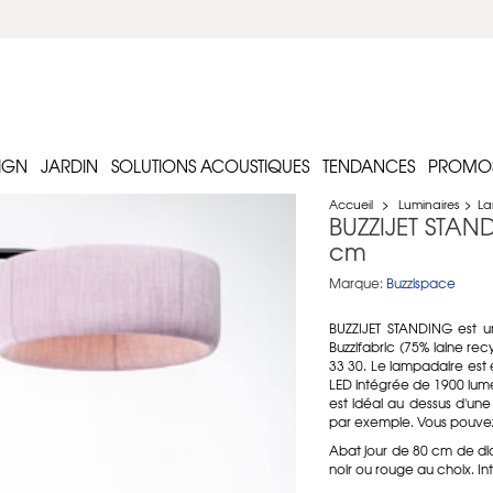
IGN
JARDIN
SOLUTIONS ACOUSTIQUES
TENDANCES
PROMO
Accueil
>
Luminaires
>
La
BUZZIJET STAN
cm
Marque:
Buzzispace
BUZZIJET STANDING est u
Buzzifabric (75% laine re
33 30. Le lampadaire est
LED intégrée de 1900 lum
est idéal au dessus d'un
par exemple. Vous pouvez 
Abat jour de 80 cm de dia
noir ou rouge au choix. Int