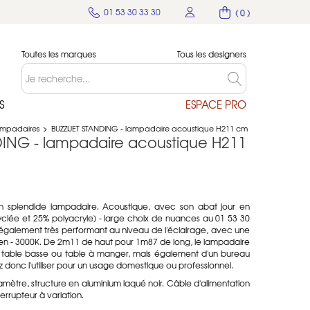
01 53 30 33 30
( 0 )
Toutes les marques
Tous les designers
S
ESPACE PRO
mpadaires
>
BUZZIJET STANDING - lampadaire acoustique H211 cm
DING - lampadaire acoustique H211
n splendide lampadaire. Acoustique, avec son abat jour en
cyclée et 25% polyacryle) - large choix de nuances au 01 53 30
 également très performant au niveau de l'éclairage, avec une
en - 3000K. De 2m11 de haut pour 1m87 de long, le lampadaire
e table basse ou table à manger, mais également d'un bureau
donc l'utiliser pour un usage domestique ou professionnel.
mètre, structure en aluminium laqué noir. Câble d'alimentation
errupteur à variation.