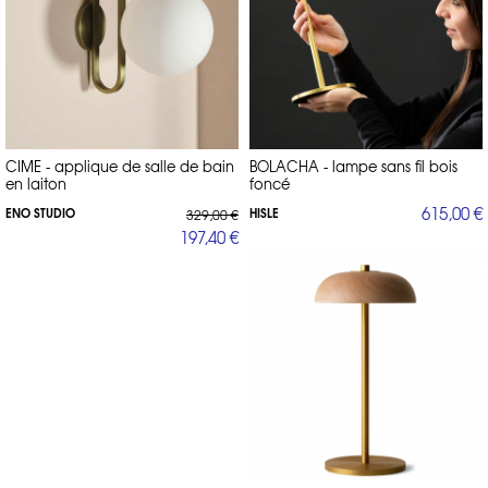
CIME - applique de salle de bain
BOLACHA - lampe sans fil bois
en laiton
foncé
615,00 €
ENO STUDIO
HISLE
329,00 €
197,40 €