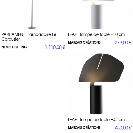
fonctionnel et design japonais chaleureux.
Éco design
: Une démarche éco-responsable, privilégiant des
matériaux recyclés et une production locale.
Esprit industriel
: Ambiance loft urbain avec du métal brut, du
bois massif et des meubles inspirés des ateliers d’usine.
Couleurs de l’année
: Sélection de mobilier et d’accessoires
aux teintes les plus tendances.
Nos best-sellers
: Les pièces préférées de nos clients,
PARLIAMENT - lampadaire Le
LEAF - lampe de table H30 cm
synonymes de design intemporel et qualité.
Corbusier
Icônes du design
: Les classiques qui ont marqué l’histoire du
379,00 €
MARZAIS CRÉATIONS
mobilier design, toujours aussi actuels.
1 110,00 €
NEMO LIGHTING
design français
éco design
Que vous soyez passionné de
, d’
ou de
style industriel
, Direct-d-sign.com vous propose une sélection de
mobilier alliant esthétique, fonctionnalité et tendances actuelles.
LEAF - lampe de table H42 cm
430,00 €
MARZAIS CRÉATIONS