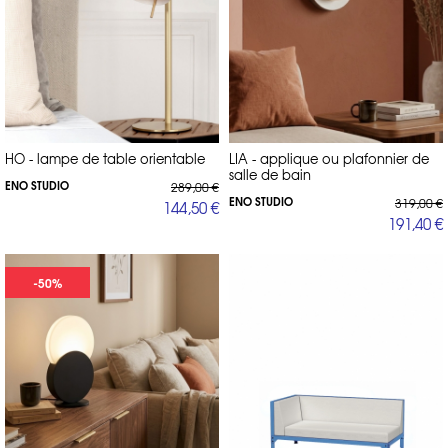
HO - lampe de table orientable
LIA - applique ou plafonnier de
salle de bain
ENO STUDIO
289,00 €
ENO STUDIO
319,00 €
144,50 €
191,40 €
-50%