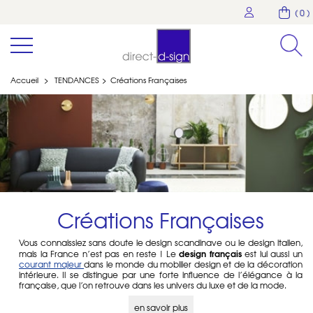
( 0 )
Accueil
>
TENDANCES
>
Créations Françaises
Créations Françaises
Vous connaissiez sans doute le design scandinave ou le design italien,
design français
mais la France n’est pas en reste ! Le
est lui aussi un
courant majeur
dans le monde du mobilier design et de la décoration
intérieure. Il se distingue par une forte influence de l’élégance à la
française, que l’on retrouve dans les univers du luxe et de la mode.
mobilier design français
Sobre, intemporel et raffiné, le
associe des
matériaux nobles, un savoir-faire artisanal et une touche
en savoir plus