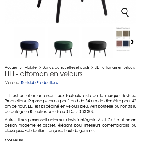
Accueil
>
Mobilier
>
Bancs, banquettes et poufs
>
LILI - ottoman en velours
LILI - ottoman en velours
Marque:
Resistub Productions
LILI est un ottoman assorti aux fauteuils club de la marque Resistub
Productions. Repose pieds ou pouf rond de 54 cm de diamètre pour 42
cm de haut, LILI est ici décliné en velours bleu, vert bouteille ou noir (tissu
de catégorie B - autres coloris au 01 53 30 33 30).
Autres tissus personnalisables sur devis (catégorie A et C). Un ottoman
design moderne et discret, élégant pour intérieurs contemporains ou
classiques. Fabrication française haut de gamme.
Couleurs