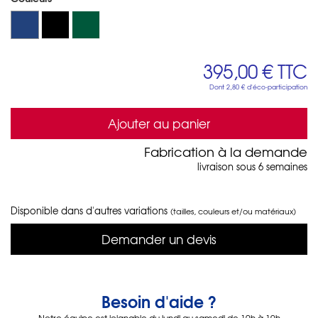
395,00 €
TTC
Dont
2,80 €
d'éco-participation
Ajouter au panier
Fabrication à la demande
livraison sous 6 semaines
Disponible dans d'autres variations
(tailles, couleurs et/ou matériaux)
Demander un devis
Besoin d'aide ?
Notre équipe est joignable du lundi au samedi de 10h à 19h