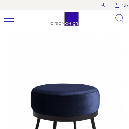
( 0 )