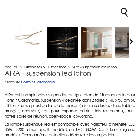
Accueil
>
Luminaires
>
Suspensions
>
AIRA - suspension led laiton
AIRA - suspension led laiton
Marque:
Horm / Casamania
AIRA est une splendide suspension design italien de Marcoantonio pour
Horm / Casamania. Suspension xl déclinée dans 2 tailles : 140 x 58 cm ou
181 x 87 cm, qui est parfaite à la maison (salon, au dessus d'une table à
manger, chambre), ou pour espaces publics tels restaurants, bars,
hôtels, salles de réunion, open-space, coworking.
La lampe suspendue led est compatible avec variateur d'intensité. LED
36W. 5230 lumen (petit modèle) ou LED 38.5W. 5580 lumen (grand
modèle). Dans la même collection, découvrez les lampadaires.