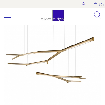
( 0 )