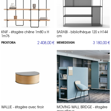
KNIF - étagère chêne 1m80 x H
SARABI - bibliothèque 120 x H144
1m76
cm
2 408,00 €
3 180,00 €
PROSTORIA
MEMEDESIGN
WALLIE - étagère avec tiroir
MOVING WALL BRIDGE - étagère
acoustique...