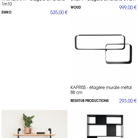
1m10
999,00 €
WOUD
535,00 €
EMKO
KAPRISS - étagère murale métal
88 cm
293,00 €
RESISTUB PRODUCTIONS