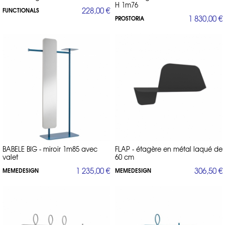
H 1m76
228,00 €
FUNCTIONALS
1 830,00 €
PROSTORIA
BABELE BIG - miroir 1m85 avec
FLAP - étagère en métal laqué de
valet
60 cm
1 235,00 €
306,50 €
MEMEDESIGN
MEMEDESIGN