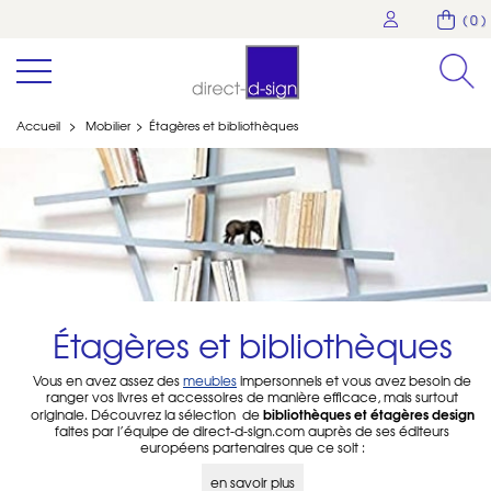
( 0 )
Accueil
>
Mobilier
>
Étagères et bibliothèques
Étagères et bibliothèques
Vous en avez assez des
meubles
impersonnels et vous avez besoin de
ranger vos livres et accessoires de manière efficace, mais surtout
bibliothèques et étagères design
originale. Découvrez la sélection
de
faites par l’équipe de direct-d-sign.com auprès de ses éditeurs
européens partenaires que ce soit :
des bibliothèques et étagères bois massif : chêne, noyer,
frêne entre autres
en savoir plus