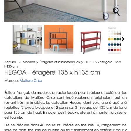
Accueil
>
Mobilier
>
Étagères et bibliothèques
>
HEGOA - étagère 135 x
h135 cm
HEGOA - étagère 135 x h135 cm
Marque:
Matiere Grise
Éditeur français de meubles en acier laqué pour intérieur et extérieur, les
collections de Matière Grise sont indéniablement originales, tout en
restant très minimalistes. La collection Hegoa, dont voici une étagère à
roulettes (2 avec blocage et 2 sans) sur 3 niveaux de 135 cm de long
pour 135 cm de haut. En acier peint époxy, elle est à monter, la visserie
est fournie.
Elle se décline dans 40 couleurs. Idéale en meuble TV, rangement de
salle de bain, meuble de cuisine ou tout simplement en extérieur pour y