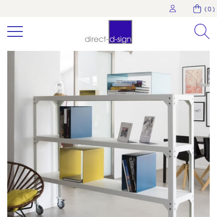
( 0 )