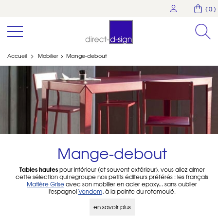
( 0 )
Accueil
>
Mobilier
>
Mange-debout
Mange-debout
Tables hautes
pour intérieur (et souvent extérieur), vous allez aimer
cette sélection qui regroupe nos petits éditeurs préférés : les français
Matière Grise
avec son mobilier en acier epoxy... sans oublier
l'espagnol
Vondom
, à la pointe du rotomoulé.
Mobilier
très souvent fabriqué à la demande, n'hésitez pas à nous
contacter au 01 53 30 33 30 pour obtenir des échantillons ou un devis
en savoir plus
personnalisé.