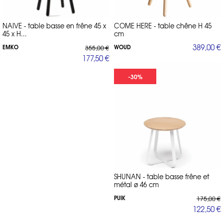
NAIVE - table basse en frêne 45 x
COME HERE - table chêne H 45
45 x H...
cm
389,00 €
EMKO
WOUD
355,00 €
177,50 €
-30%
SHUNAN - table basse frêne et
métal ø 46 cm
PUIK
175,00 €
122,50 €