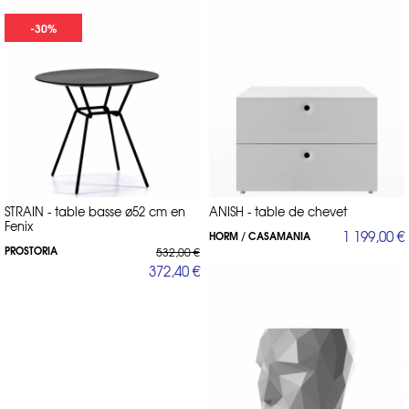
-30%
STRAIN - table basse ø52 cm en
ANISH - table de chevet
Fenix
1 199,00 €
HORM / CASAMANIA
PROSTORIA
532,00 €
372,40 €