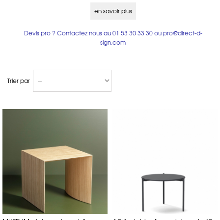
Notre
mobilier
est très souvent fabriqué sur mesure, n'hésitez pas à
nous contacter au 01 53 30 33 30 pour obtenir des échantillons ou un
en savoir plus
devis personnalisé.
Devis pro ? Contactez nous au
01 53 30 33 30
ou
pro@direct-d-
sign.com
Trier par