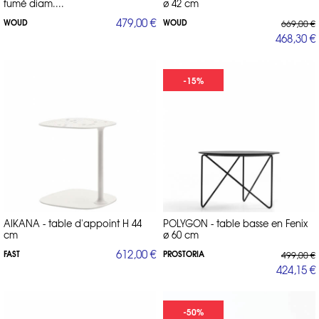
fumé diam....
ø 42 cm
479,00 €
WOUD
WOUD
669,00 €
468,30 €
-15%
AIKANA - table d'appoint H 44
POLYGON - table basse en Fenix
cm
ø 60 cm
612,00 €
FAST
PROSTORIA
499,00 €
424,15 €
-50%