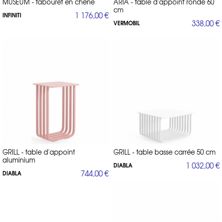
MUSEUM - tabouret en chêne
ARIA - table d'appoint ronde 60
cm
1 176,00 €
INFINITI
338,00 €
VERMOBIL
GRILL - table d'appoint
GRILL - table basse carrée 50 cm
aluminium
1 032,00 €
DIABLA
744,00 €
DIABLA