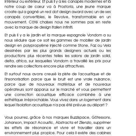
intérieur ou extérieur. Et puis il y a les canapés modernes et là
notre coup de cœur va à Prostoria, une jeune marque
croate qui a gagné un red dot design award avec un de ses
canapés convertibles, le Revolve, transformable en un
mouvement. Côté chaises nous ne sommes pas en reste
avec la marque de design italien Infiniti.
Et puis il y a le jardin et la marque espagnole Vondom a su
nous séduire que ce soit les gammes de mobilier de jardin
design en polypropylène injecté comme Stone, Faz ou Vela
dessinées par les plus grands designers actuels ou les
productions plus récentes telles les salons de jardin solid,
delta, africa, sur lesquelles Vondom a travaillé les prix pour
rendre ses collections encore plus attractives.
Et surtout nous avons creusé la piste de
l'acoustique et de
l'insonorisation
parce que le bruit est une vraie nuisance,
parce que de nouveaux matériaux et de nouveaux
opérateurs sont apparus sur le marché et vous permettent
une correction acoustique efficace combinée à une
esthétique irréprochable. Vous vivez dans un logement dans
lequel l'isolation acoustique n'a pas été prévue au départ ?
Vous pourrez, grâce à nos marques Buzzispace, Götessons,
Johanson, Impact Acoustic, Abstracta et Zilenzio, supprimer
les effets de résonance et vivre et travailler dans un
environnement plus propice. Pour cela il existe des cabines