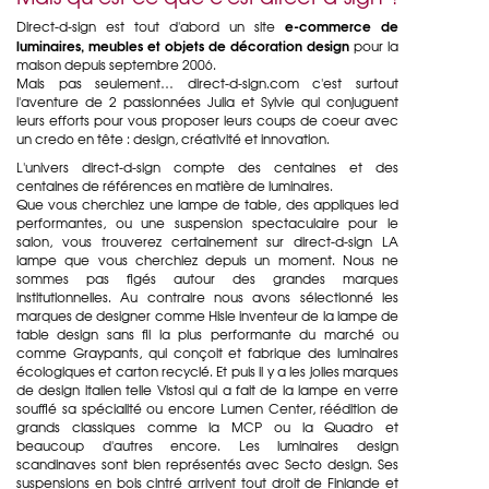
e-commerce de
Direct-d-sign est tout d'abord un site
luminaires, meubles et objets de décoration design
pour la
maison depuis septembre 2006.
Mais pas seulement… direct-d-sign.com c'est surtout
l'aventure de 2 passionnées Julia et Sylvie qui conjuguent
leurs efforts pour vous proposer leurs coups de coeur avec
un credo en tête : design, créativité et innovation.
L'univers direct-d-sign compte des centaines et des
centaines de références en matière de
luminaires.
Que vous cherchiez une lampe de table, des appliques led
performantes, ou une suspension spectaculaire pour le
salon, vous trouverez certainement sur direct-d-sign LA
lampe que vous cherchiez depuis un moment. Nous ne
sommes pas figés autour des grandes marques
institutionnelles. Au contraire nous avons sélectionné les
marques de designer comme Hisle inventeur de la lampe de
table design sans fil la plus performante du marché ou
comme Graypants, qui conçoit et fabrique des luminaires
écologiques et carton recyclé. Et puis il y a les jolies marques
de design italien telle Vistosi qui a fait de la lampe en verre
soufflé sa spécialité ou encore Lumen Center, réédition de
grands classiques comme la MCP ou la Quadro et
beaucoup d'autres encore. Les luminaires design
scandinaves sont bien représentés avec Secto design. Ses
suspensions en bois cintré arrivent tout droit de Finlande et