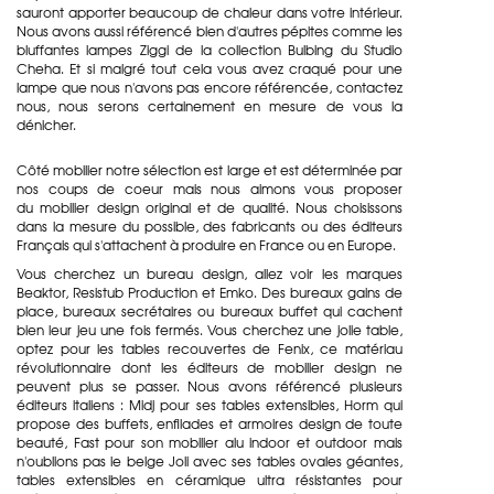
sauront apporter beaucoup de chaleur dans votre intérieur.
Nous avons aussi référencé bien d'autres pépites comme les
bluffantes lampes Ziggi de la collection Bulbing du Studio
Cheha. Et si malgré tout cela vous avez craqué pour une
lampe que nous n'avons pas encore référencée, contactez
nous, nous serons certainement en mesure de vous la
dénicher.
Côté mobilier notre sélection est large et est déterminée par
nos coups de coeur mais nous aimons vous proposer
du
mobilier design original
et de qualité. Nous choisissons
dans la mesure du possible, des fabricants ou des éditeurs
Français qui s'attachent à produire en France ou en Europe.
Vous cherchez un
bureau design
, allez voir les marques
Beaktor, Resistub Production et Emko. Des bureaux gains de
place, bureaux secrétaires ou bureaux buffet qui cachent
bien leur jeu une fois fermés. Vous cherchez une jolie table,
optez pour les tables recouvertes de Fenix, ce matériau
révolutionnaire dont les éditeurs de mobilier design ne
peuvent plus se passer. Nous avons référencé plusieurs
éditeurs italiens : Midj pour ses tables extensibles, Horm qui
propose des buffets, enfilades et armoires design de toute
beauté, Fast pour son mobilier alu indoor et outdoor mais
n'oublions pas le belge Joli avec ses tables ovales géantes,
tables extensibles en céramique ultra résistantes pour