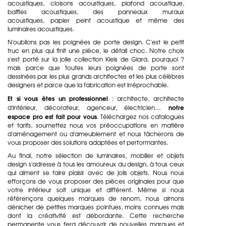
acoustiques, cloisons acoustiques, plafond acoustique,
baffles acoustiques, des panneaux muraux
acoustiques, papier peint acoustique et même des
luminaires acoustiques.
N'oublions pas les
poignées de porte design
. C'est le petit
truc en plus qui finit une pièce, le détail choc. Notre choix
s'est porté sur la jolie collection Kleis de Giara, pourquoi ?
mais parce que toutes leurs poignées de porte sont
dessinées par les plus grands architectes et les plus célèbres
designers et parce que la fabrication est irréprochable.
Et si vous êtes un professionnel
: architecte, architecte
notre
d'intérieur, décorateur, agenceur, électricien…
espace pro est fait pour vous
. Téléchargez nos catalogues
et tarifs, soumettez nous vos préoccupations en matière
d'aménagement ou d'ameublement et nous tâcherons de
vous proposer des solutions adaptées et performantes.
Au final, notre sélection de luminaires, mobilier et objets
design s'adresse à tous les amoureux du design, à tous ceux
qui aiment se faire plaisir avec de jolis objets. Nous nous
efforçons de vous proposer des pièces originales pour que
votre intérieur soit unique et différent. Même si nous
référençons quelques marques de renom, nous aimons
dénicher de petites marques pointues, moins connues mais
dont la créativité est débordante. Cette recherche
permanente vous fera découvrir de nouvelles marques et