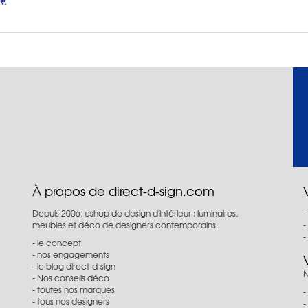
 €
À propos de direct-d-sign.com
Depuis 2006, eshop de design d'intérieur : luminaires,
meubles et déco de designers contemporains.
le concept
nos engagements
le blog direct-d-sign
N
Nos conseils déco
toutes nos marques
tous nos designers