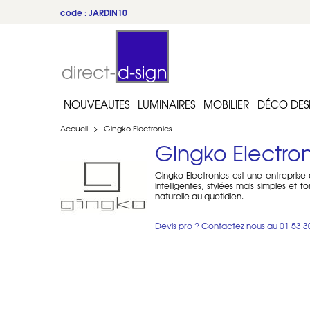
code : JARDIN10
du 22 au 31 juillet
NOUVEAUTES
LUMINAIRES
MOBILIER
DÉCO DES
Accueil
>
Gingko Electronics
Gingko Electron
Gingko Electronics est une entreprise
intelligentes, stylées mais simples et
naturelle au quotidien.
Devis pro ? Contactez nous au
01 53 3