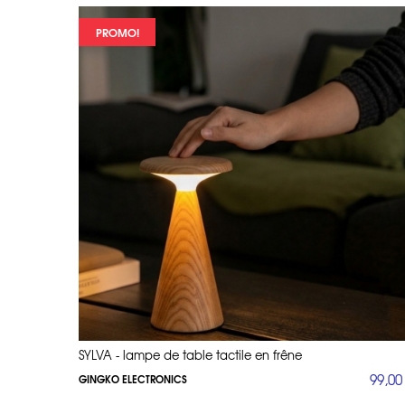
PROMO!
SYLVA - lampe de table tactile en frêne
99,00
GINGKO ELECTRONICS