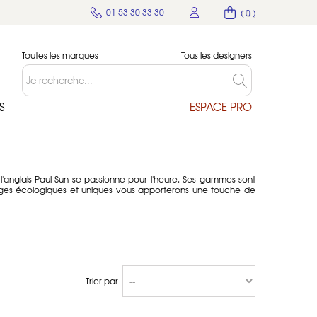
01 53 30 33 30
( 0 )
Toutes les marques
Tous les designers
S
ESPACE PRO
l'anglais Paul Sun se passionne pour l'heure. Ses gammes sont
horloges écologiques et uniques vous apporterons une touche de
Trier par