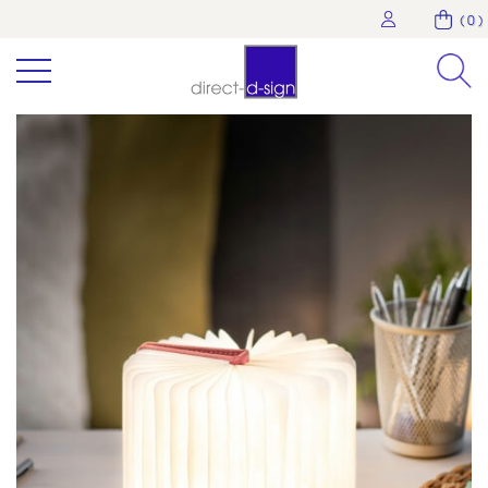
( 0 )