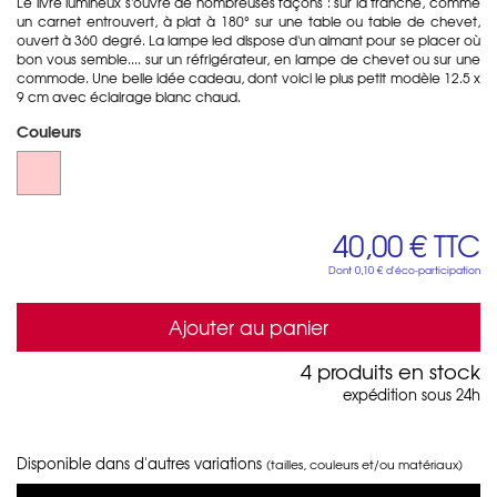
Le livre lumineux s'ouvre de nombreuses façons : sur la tranche, comme
un carnet entrouvert, à plat à 180° sur une table ou table de chevet,
ouvert à 360 degré. La lampe led dispose d'un aimant pour se placer où
bon vous semble.... sur un réfrigérateur, en lampe de chevet ou sur une
commode. Une belle idée cadeau, dont voici le plus petit modèle 12.5 x
9 cm avec éclairage blanc chaud.
Couleurs
40,00 €
TTC
Dont
0,10 €
d'éco-participation
Ajouter au panier
4 produits en stock
expédition sous 24h
Disponible dans d'autres variations
(tailles, couleurs et/ou matériaux)