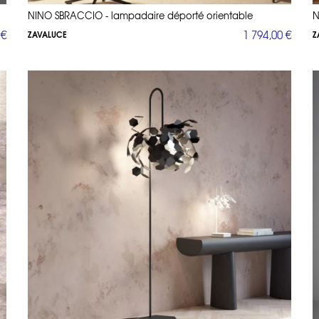
contactez-nous au 01 53 30 33 30 pour obtenir des échantillons 
NINO SBRACCIO - lampadaire déporté orientable
N
 €
1 794,00 €
ZAVALUCE
Z