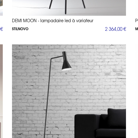
DEMI MOON - lampadaire led à variateur
P
 €
2 364,00 €
STILNOVO
M