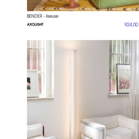
BENDER - liseuse
924,00
AXOLIGHT