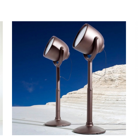
intérieur et illuminer de grandes pièces avec élégance. Voici
des idées pour révéler la personnalité de vos espaces intérieurs 
Lampadaire bois
Matière noble par excellence, le bois est largement utilisé en 
Le lampadaire scandinave OWALO 7010 et le modèle SECTO 4
votre intérieur. Fabriqués en Finlande par des artisans hautement q
des anneaux réalisés en Aircraft Plywood, un matériau utilis
conception originale et qui apporte une touche scandinave
mélaminé sont parfaits pour embellir une chambre ou un salon e
Autre modèle utilisant le bois, le lampadaire ZIGGI de Studi
une plaque fine en acrylique gravée sur 2 cm pour un effet tr
une fois allumée.
Lampadaire à bras articulé
Nos lampadaires articulés ont de quoi impressionner. D’une h
d’un abat-jour de 56 cm de diamètre, le lampadaire géant TH
intérieur ou en extérieur. La rotation du pied et de l’abat-jou
plaçant au-dessus d’une table à manger, d’une table basse ou d’
Lampadaire en métal
Dans un esprit plus graphique, la lampadaire droit ARIGATO aff
déclinable en plusieurs couleurs et teinté de blanc à l’intérie
peut faire office de lampadaire liseuse dans votre salon ou vot
Vous êtes adepte du minimalisme absolu ? Le lampadaire en aci
une table basse bout de canapé minimaliste avec plateau en c