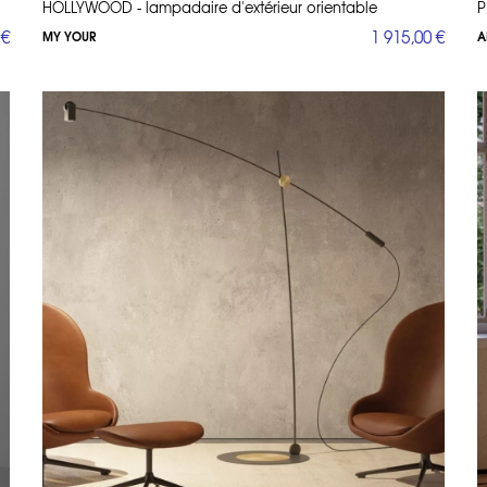
HOLLYWOOD - lampadaire d'extérieur orientable
P
Grande lampe polyéthylène à led
 €
1 915,00 €
MY YOUR
A
Pour égayer vos espaces en intérieur ou en extérieur, les 
bijoux de mobilier design qui peuvent diffuser des lumières de 
lignes épurées, à multifacette ou de forme graphique, ces 
votre maison.
Lampadaire trépied
Comme son nom l’indique, le lampadaire est monté sur 3 pi
décoration. Le design de ce lampadaire fait sa particularité pou
design apporte une certaine assurance quant à la déco de vot
Le lampadaire ARC1962de Zavaluce
Pour replonger dans l’ambiance des années 60, optez pour le
FRANCO ZAVARISE, une merveille de design italien qui se compos
abat-jour argenté. Son envergure de de 2,20m à 2,50m en fait 
impression étonnante de légèreté compte-tenu de sa taille imp
N’hésitez pas à nous contacter pour pl
Vous recherchez une lampe de salon, une lampe de bureau
lampadaire projecteur, une lampe de style vintage ou encor
Découvrez notre gamme de lampadaires design, modernes, et t
ne trouvez pas votre bonheur dans cette sélection, n'hésitez pas
appliques
,
plafonniers
,
lampadaires
,
lampes de bur
vous faut :
suspensions design
,
lampes de chevet design
,
luminaires de sa
nous au 01 53 30 33 30 pour obtenir des échantillons ou un