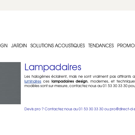
IGN
JARDIN
SOLUTIONS ACOUSTIQUES
TENDANCES
PROMO
Lampadaires
Les halogènes éclairent, mais ne sont vraiment pas attirant
lampadaires design
luminaires
ces
, modernes, et technique
modèles sont sur-mesure, contactez nous au 01 53 30 33 30 pour 
Lampes sur pied design
Les halogènes éclairent, mais ne sont vraiment pas attirants ave
Heureusement, les fabricants de luminaires rivalisent d’inv
Devis pro ? Contactez nous au
01 53 30 33 30
ou
pro@direct-d-
matériaux variés et qui diffusent une lumière intense et modulab
l’accent sur zone particulière de votre intérieur ou laisser la
qu’un simple éclairage, nos lampes sur pieds sont de véritables
intérieur. Orientables, en forme d’arc, avec abat-jour acoustiqu
minimaliste, les modèles que nous avons sélectionnés ont é