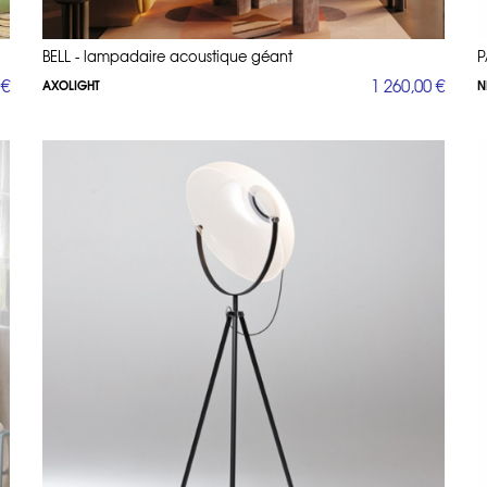
BELL - lampadaire acoustique géant
P
 €
1 260,00 €
AXOLIGHT
N