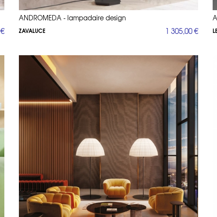
ANDROMEDA - lampadaire design
A
 €
1 305,00 €
ZAVALUCE
L