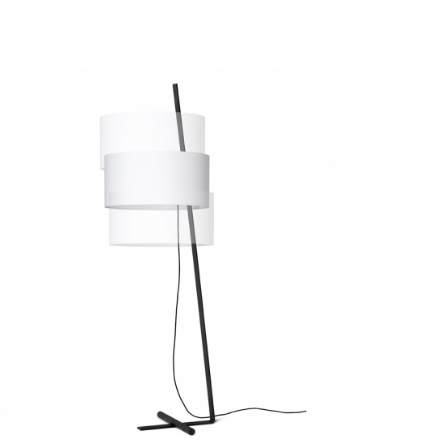
 quelques exemples de luminaire lampadaire qui vous donneront
et extérieurs.
décoration pour son côté chaleureux et authentique.
210 de chez SECTO DESIGN apportent une touche nordique à
ualifiés, ils disposent d’abat-jour dont les lattes sont reliés par
é en aéronautique pour sa grande résistance à la chaleur. Une
 à votre pièce. Ces modèles montés sur pied en bouleau ou
t apportent un style sobre et chaleureux à votre maison.
o Cheha dispose d’un large pied en contreplaqué de hêtre avec
ompe-l’œil bluffant. Cette lampe discrète se révèle étonnante
auteur minimale de 2,80 m pouvant atteindre 4,20 m et coiffé
E GREAT JJ TR s’impose comme une pièce maîtresse dans votre
r vous permet de varier les positions à votre convenance, en le
un lit.
iche un style minimaliste avec son abat-jour de forme conique,
ur pour mieux réfléchir la lumière. Sobre et élégant, ce modèle
re chambre.
er IGRAM est fait pour vous ! Un lampadaire qui est également
éramique, verre ou hpl.