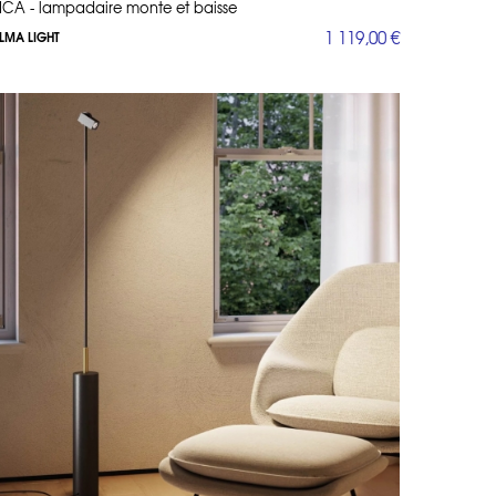
ICA - lampadaire monte et baisse
1 119,00 €
LMA LIGHT
modèles FAZ, LAMPARA et VASE de chez VONDOM sont de petits
couleur différentes grâce aux leds RGB qu’elles proposent. Aux
trois modèles donnent un esprit contemporain et dynamique à
eds . Ce lampadaire donne un accent d’authenticité à votre
r donner un effet « tape à l’œil » à l’assistance. Ce lampadaire
re maison.
 lampadaire vintage déporté en forme d’arc 1962, dessiné par
e d’une structure en fer verni noir ou blanc et surmonté d’un
un objet qui fascine par la pureté de ses lignes et donne une
osante.
us de renseignements
, un lampadaire design en arc, une lampe sur trépied, un
e un lampadaire zen à abat-jour cocon en papier japonais… ?
echniques pour un éclairage sublimé de votre pièce. SI vous
 à nous contacter, nous vous aiderons trouver le luminaire qu’il
eau design
,
lampes de table haut de gamme
,
lampes sans fil
,
lle de bain
.
De nombreux modèles sont sur-mesure, contactez-
 devis personnalisé.
De nombreux modèles sont sur-mesure,