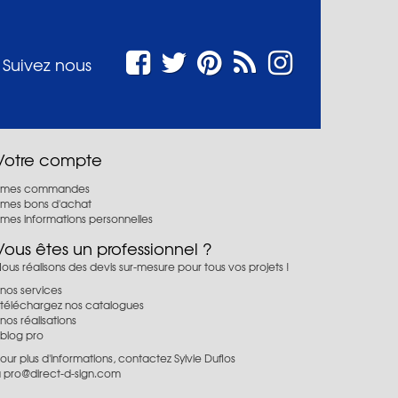
Suivez nous
Votre compte
mes commandes
mes bons d'achat
mes informations personnelles
Vous êtes un professionnel ?
ous réalisons des devis sur-mesure pour tous vos projets !
nos services
téléchargez nos catalogues
nos réalisations
blog pro
our plus d'informations, contactez Sylvie Duflos
à
pro@direct-d-sign.com