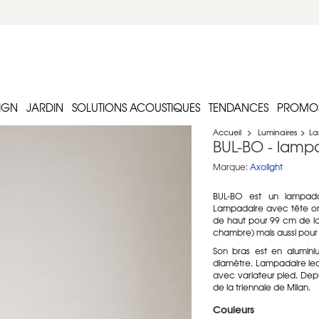
IGN
JARDIN
SOLUTIONS ACOUSTIQUES
TENDANCES
PROMO
Accueil
>
Luminaires
>
La
BUL-BO - lampa
Marque:
Axolight
BUL-BO est un lampada
Lampadaire avec tête ori
de haut pour 99 cm de lo
chambre) mais aussi pour e
Son bras est en alumin
diamètre. Lampadaire le
avec variateur pied. Depu
de la triennale de Milan.
Couleurs