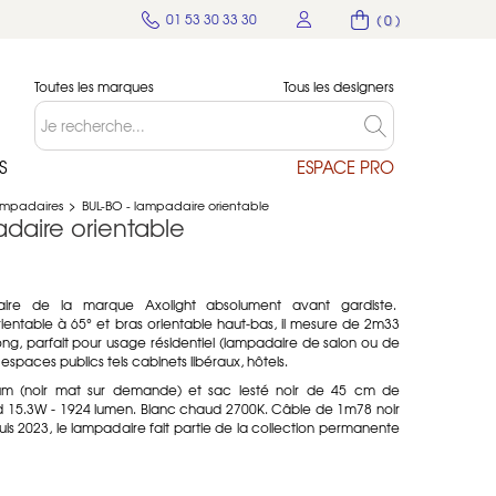
01 53 30 33 30
( 0 )
Toutes les marques
Tous les designers
S
ESPACE PRO
mpadaires
>
BUL-BO - lampadaire orientable
daire orientable
ire de la marque Axolight absolument avant gardiste.
entable à 65° et bras orientable haut-bas, il mesure de 2m33
ng, parfait pour usage résidentiel (lampadaire de salon ou de
spaces publics tels cabinets libéraux, hôtels.
ium (noir mat sur demande) et sac lesté noir de 45 cm de
d 15.3W - 1924 lumen. Blanc chaud 2700K. Câble de 1m78 noir
is 2023, le lampadaire fait partie de la collection permanente