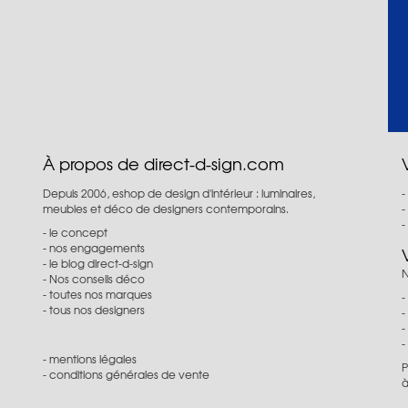
À propos de direct-d-sign.com
Depuis 2006, eshop de design d'intérieur : luminaires,
meubles et déco de designers contemporains.
le concept
nos engagements
le blog direct-d-sign
N
Nos conseils déco
toutes nos marques
tous nos designers
mentions légales
P
conditions générales de vente