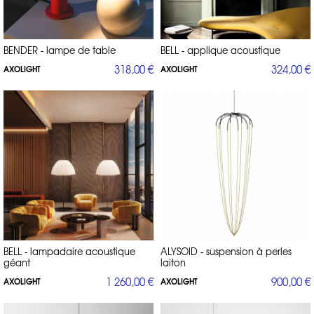
VELVET / applique URIEL / suspension, applique ou plafonnier en verre
soufflé SPILLRAY / suspension, lampe de table, plafonnier acoustique
SKIRT / suspension SKIN / suspension, applique, lampe de table ou
lampadaire CLAVIUS / applique, plafonnier ou lampadaire orientable
chromé AX20 / suspension, lustre, applique acoustique AURA /
BENDER - lampe de table
BELL - applique acoustique
suspension ou lampadaire PLUMAGE
318,00 €
324,00 €
AXOLIGHT
AXOLIGHT
Direct-d-sign.com, revendeur officiel AXOLIGHT
Si vous souhaitez des tarifs, spécificités techniques, nuanciers –
contactez nous au 01 53 30 33 30 ou par email à pro@direct-d-
sign.com
BELL - lampadaire acoustique
ALYSOID - suspension à perles
géant
laiton
1 260,00 €
900,00 €
AXOLIGHT
AXOLIGHT