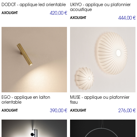
DODOT - applique led orientable
UKIYO - applique ou plafonnier
acoustique
420,00 €
AXOLIGHT
444,00 €
AXOLIGHT
EGO - applique en laiton
MUSE - applique ou plafonnier
orientable
tissu
390,00 €
276,00 €
AXOLIGHT
AXOLIGHT