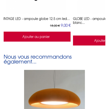
VINTAGE LED - ampoule globe 12.5 cm led...
GLOBE LED - ampoule 
blanc...
9,00 €
18,00 €
Ajouter au panier
Ajouter a
Nous vous recommandons
également...