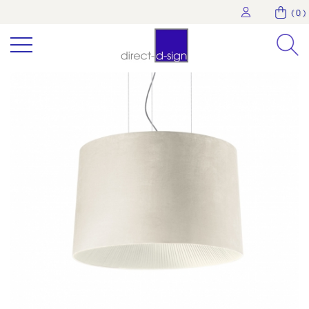
( 0 )