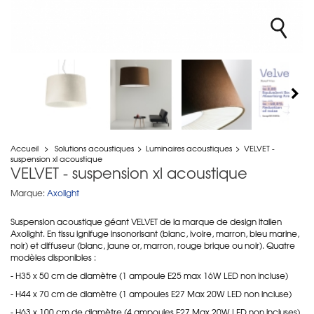
Accueil
>
Solutions acoustiques
>
Luminaires acoustiques
>
VELVET -
suspension xl acoustique
VELVET - suspension xl acoustique
Marque:
Axolight
Suspension acoustique géant VELVET de la marque de design italien
Axolight. En tissu ignifuge insonorisant (blanc, ivoire, marron, bleu marine,
noir) et diffuseur (blanc, jaune or, marron, rouge brique ou noir). Quatre
modèles disponibles :
- H35 x 50 cm de diamètre (1 ampoule E25 max 16W LED non incluse)
- H44 x 70 cm de diamètre (1 ampoules E27 Max 20W LED non incluse)
- H63 x 100 cm de diamètre (4 ampoules E27 Max 20W LED non incluses)