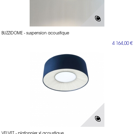
BUZZIDOME - suspension acoustique
4 164,00 €
VELVET - plafonnier xl acoustique