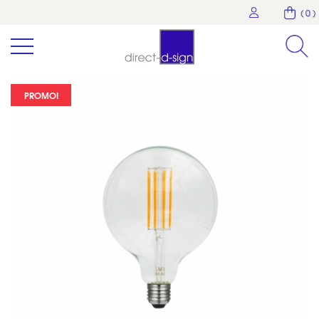
( 0 )
PROMO!