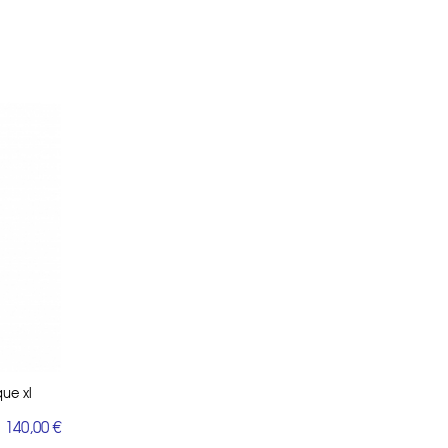
que xl
 140,00 €