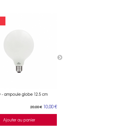
-50%
 - ampoule globe 12.5 cm
VINTAGE LED - ampoule globe 12.
led...
10,00 €
20,00 €
18,00 
Ajouter au panier
Ajouter au panier