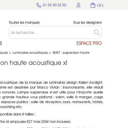
01 53 30 33 30
( 0 )
Toutes les marques
Tous les designers
S
ESPACE PRO
tiques
>
Luminaires acoustiques
>
SKIRT - suspension haute
sion haute acoustique xl
acoustique de la marque de luminaires design italien Axolight.
e est dessinée par Marco Vivian : insonorisante, elle réduit
 sonores. Lampe suspendue xl est utile pour n'importe quelle
 grande hauteur sous plafond : salon, salle à manger, cage
 espaces publics : salle de réception, bars, restaurants, hôtels,
coworking etc.
nible dans 4 tailles :
tre (4 ampoules E27 max 20W non incluses)