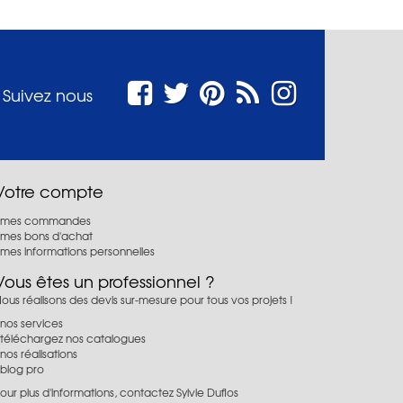
Suivez nous
Votre compte
mes commandes
mes bons d'achat
mes informations personnelles
Vous êtes un professionnel ?
ous réalisons des devis sur-mesure pour tous vos projets !
nos services
téléchargez nos catalogues
nos réalisations
blog pro
our plus d'informations, contactez Sylvie Duflos