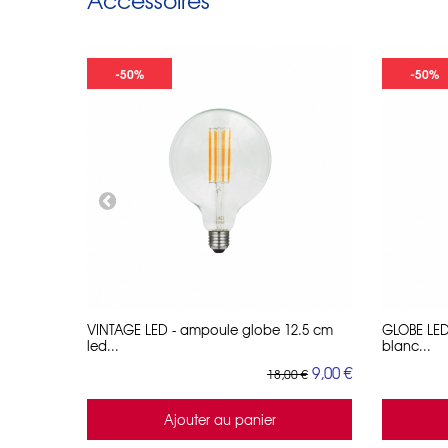
Accessoires
-50%
-50%
5 cm
VINTAGE LED - ampoule globe 12.5 cm
GLOBE LED
led...
blanc...
10,00 €
9,00 €
€
18,00 €
Ajouter au panier