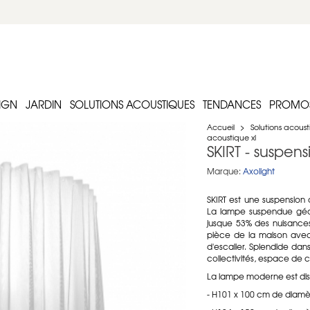
IGN
JARDIN
SOLUTIONS ACOUSTIQUES
TENDANCES
PROMO
Accueil
>
Solutions acous
acoustique xl
SKIRT - suspen
Marque:
Axolight
SKIRT est une suspension 
La lampe suspendue géant
jusque 53% des nuisances
pièce de la maison avec
d'escalier. Splendide dans
collectivités, espace de 
La lampe moderne est dispo
- H101 x 100 cm de diamè