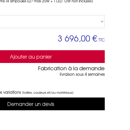
tre (4 ampoules E27 max 20W + 1 LED 12W non incluses)
3 696,00 €
TTC
Ajouter au panier
Fabrication à la demande
livraison sous 4 semaines
s variations
(tailles, couleurs et/ou matériaux)
Demander un devis