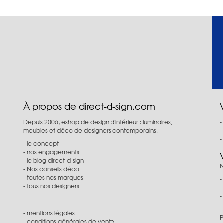
À propos de direct-d-sign.com
Depuis 2006, eshop de design d'intérieur : luminaires,
meubles et déco de designers contemporains.
le concept
nos engagements
le blog direct-d-sign
N
Nos conseils déco
toutes nos marques
tous nos designers
mentions légales
P
conditions générales de vente