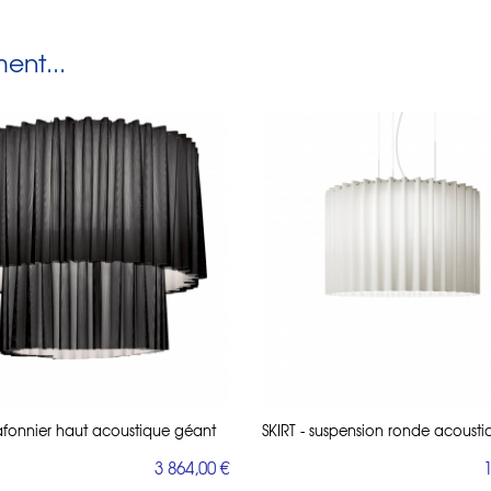
nt...
lafonnier haut acoustique géant
SKIRT - suspension ronde acousti
3 864,00 €
1