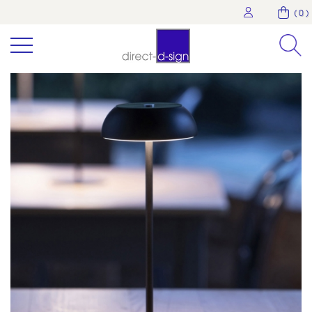
( 0 )