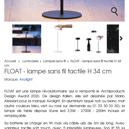
Accueil
>
Luminaires
>
Lampes sans fil
>
FLOAT - lampe sans fil tactile H 34
cm
FLOAT - lampe sans fil tactile H 34 cm
Marque:
Axolight
FLOAT est une lampe révolutionnaire qui a remporté le Archiproducts
Design Award 2020. De design italien, elle est dessinée par Mario
Alessiani pour la marque Axolight. En aluminium laqué noir ou blanc mat
(autre couleurs bleu, vert ou rose sur demande au 01 53 30 33 30), la
lampe de table dispose d'une led 3,5W - 2700K - 200lm incluse et
remplaçable.
Sa batterie se charge en 9h max via câble usb de 3m de long. Avec
variateur tactile soft touch, avec 5 intensités lumineuses. Son IP 55 lui