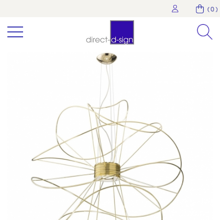
( 0 )