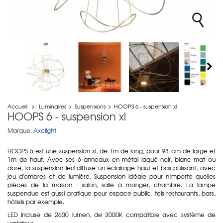
Accueil
>
Luminaires
>
Suspensions
>
HOOPS 6 - suspension xl
HOOPS 6 - suspension xl
Marque:
Axolight
HOOPS 6 est une suspension xl, de 1m de long, pour 93 cm de large et
1m de haut. Avec ses 6 anneaux en métal laqué noir, blanc mat ou
doré, la suspension led diffuse un éclairage haut et bas puissant, avec
jeu d'ombres et de lumière. Suspension idéale pour n'importe quelles
pièces de la maison : salon, salle à manger, chambre. La lampe
suspendue est aussi pratique pour espace public, tels restaurants, bars,
hôtels par exemple.
LED incluse de 2600 lumen, de 3000K compatible avec système de
variateur.