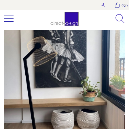
( 0 )