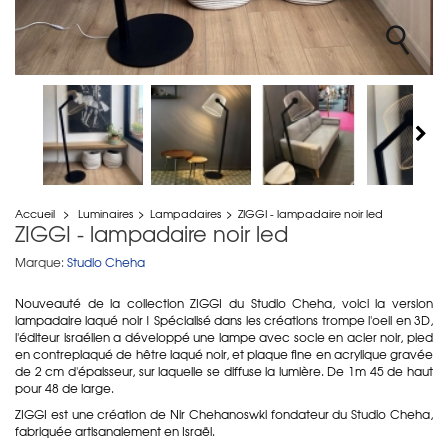
Accueil
>
Luminaires
>
Lampadaires
>
ZIGGI - lampadaire noir led
ZIGGI - lampadaire noir led
Marque:
Studio Cheha
Nouveauté de la collection ZIGGI du Studio Cheha, voici la version
lampadaire laqué noir ! Spécialisé dans les créations trompe l'oeil en 3D,
l'éditeur israélien a développé une lampe avec socle en acier noir, pied
en contreplaqué de hêtre laqué noir, et plaque fine en acrylique gravée
de 2 cm d'épaisseur, sur laquelle se diffuse la lumière. De 1m 45 de haut
pour 48 de large.
ZIGGI est une création de Nir Chehanoswki fondateur du Studio Cheha,
fabriquée artisanalement en Israël.