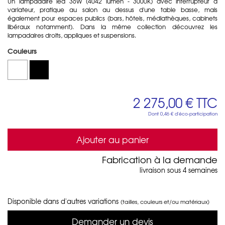
Un lampadaire led 36W (4042 lumen - 3000K) avec interrupteur à
variateur, pratique au salon au dessus d'une table basse, mais
également pour espaces publics (bars, hôtels, médiathèques, cabinets
libéraux notamment). Dans la même collection découvrez les
lampadaires droits, appliques et suspensions.
Couleurs
2 275,00 €
TTC
Dont
0,46 €
d'éco-participation
Ajouter au panier
Fabrication à la demande
livraison sous 4 semaines
Disponible dans d'autres variations
(tailles, couleurs et/ou matériaux)
Demander un devis