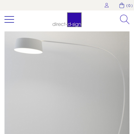
( 0 )