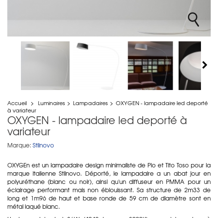
Accueil
>
Luminaires
>
Lampadaires
>
OXYGEN - lampadaire led deporté
à variateur
OXYGEN - lampadaire led deporté à
variateur
Marque:
Stilnovo
OXYGEn est un lampadaire design minimaliste de Pio et Tito Toso pour la
marque italienne Stilnovo. Déporté, le lampadaire a un abat jour en
polyuréthane (blanc ou noir), ainsi qu'un diffuseur en PMMA pour un
éclairage performant mais non éblouissant. Sa structure de 2m33 de
long et 1m96 de haut et base ronde de 59 cm de diamètre sont en
métal laqué blanc.