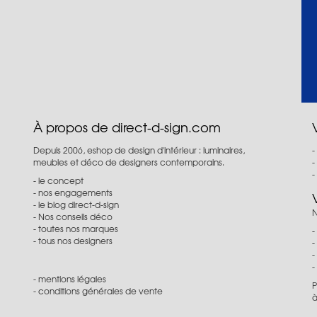
À propos de direct-d-sign.com
Depuis 2006, eshop de design d'intérieur : luminaires,
meubles et déco de designers contemporains.
le concept
nos engagements
le blog direct-d-sign
N
Nos conseils déco
toutes nos marques
tous nos designers
mentions légales
P
conditions générales de vente