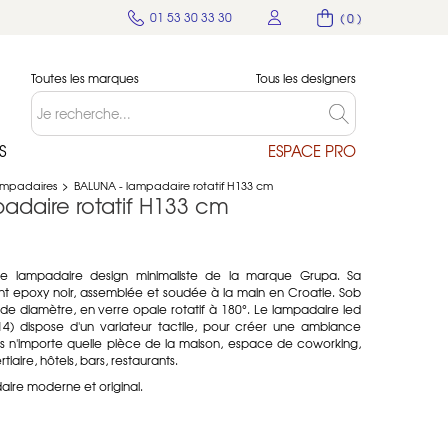
01 53 30 33 30
( 0 )
Toutes les marques
Tous les designers
S
ESPACE PRO
mpadaires
>
BALUNA - lampadaire rotatif H133 cm
adaire rotatif H133 cm
e lampadaire design minimaliste de la marque Grupa. Sa
int epoxy noir, assemblée et soudée à la main en Croatie. Sob
de diamètre, en verre opale rotatif à 180°. Le lampadaire led
14) dispose d'un variateur tactile, pour créer une ambiance
s n'importe quelle pièce de la maison, espace de coworking,
tiaire, hôtels, bars, restaurants.
ire moderne et original.