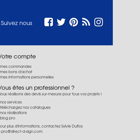
Suivez nous
Votre compte
mes commandes
mes bons d'achat
mes informations personnelles
Vous êtes un professionnel ?
ous réalisons des devis sur-mesure pour tous vos projets !
nos services
téléchargez nos catalogues
nos réalisations
blog pro
our plus d'informations, contactez Sylvie Duflos
à
pro@direct-d-sign.com