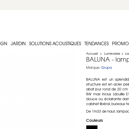
IGN
JARDIN
SOLUTIONS ACOUSTIQUES
TENDANCES
PROMO
Accueil
>
Luminaires
>
La
BALUNA - lamp
Marque:
Grupa
BALUNA est un splendid
structure est en acier pe
abat jour rond de 20 cm 
8W max inclus (douille E
douce ou éclairante dan
cabinet libéral, bureaux ter
De 1m33 de haut, lampada
Couleurs