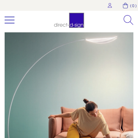
( 0 )