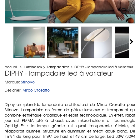
Accueil
>
Luminaires
>
Lampadaires
>
DIPHY - lampadaire led à variateur
DIPHY - lampadaire led à variateur
Marque:
Stilnovo
Designer:
Mirco Crosatto
Diphy un splendide lampadaire architectural de Mirco Crosatto pour
Stilnovo. Lampadaire en forme de pétale lumineux et transparent qui
combine esthétique organique et esprit technologique. En effet, l'abat
jour est PMMA plié à chaud, avec micro-incisions et technologie
OptiLight™ : la lampe géante est quasi transparente éteinte, et
réapparait allumée. Structure en aluminium et méatl laqué blanc. De
1m94 de long pour 1m97 de haut et 49 cm de large. Led 30W (3294