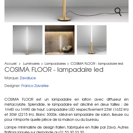
Accueil
>
Luminaires
>
Lampadaires
>
COSIMA FLOOR - lampadaire led
COSIMA FLOOR - lampadaire led
Marque:
Zavaluce
Designer:
Franco Zavarise
COSIMA FLOOR est un lampadaire en laiton avec diffuseur en
métacrylate. Splendide, le lampadaire est décliné en deux tailles : de
1m40 ou 1m90 de haut. Lampadaire LED respectivement 23W (1632 lm)
et 30W (2215 lm). Blanc 3000k. Idéal en lampadaire de salon, liseuse ou
pour n'importe quelle pièce de la maison ou du bureau.
Lampe minimaliste de design italien, fabriquée en Italie par Zava. Autres
finitions laquée sur demande au 01 53 30 33 30.