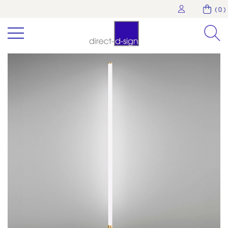
( 0 )