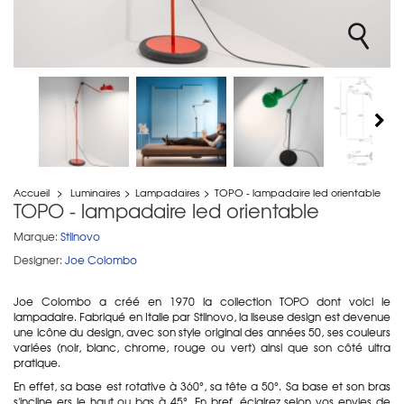
Accueil
>
Luminaires
>
Lampadaires
>
TOPO - lampadaire led orientable
TOPO - lampadaire led orientable
Marque:
Stilnovo
Designer:
Joe Colombo
Joe Colombo a créé en 1970 la collection TOPO dont voici le
lampadaire. Fabriqué en Italie par Stilnovo, la liseuse design est devenue
une icône du design, avec son style original des années 50, ses couleurs
variées (noir, blanc, chrome, rouge ou vert) ainsi que son côté ultra
pratique.
En effet, sa base est rotative à 360°, sa tête a 50°. Sa base et son bras
s'incline ers le haut ou bas à 45°. En bref, éclairez selon vos envies de