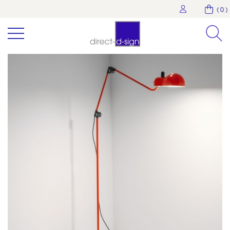
( 0 )