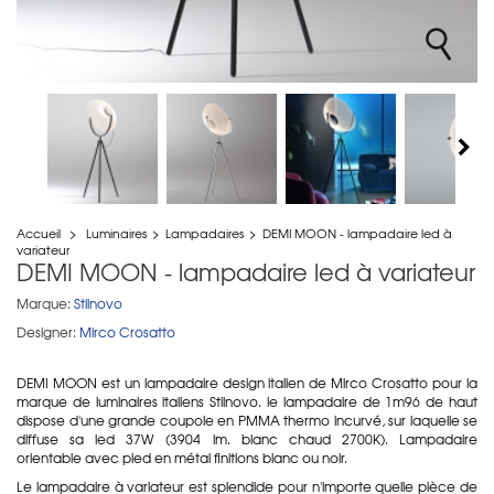
Accueil
>
Luminaires
>
Lampadaires
>
DEMI MOON - lampadaire led à
variateur
DEMI MOON - lampadaire led à variateur
Marque:
Stilnovo
Designer:
Mirco Crosatto
DEMI MOON est un lampadaire design italien de Mirco Crosatto pour la
marque de luminaires italiens Stilnovo. le lampadaire de 1m96 de haut
dispose d'une grande coupole en
PMMA thermo incurvé, sur laquelle se
diffuse sa led 37W (
3904 lm. blanc chaud 2700K). Lampadaire
orientable avec pied en
métal finitions blanc ou noir.
Le lampadaire à variateur est splendide pour n'importe quelle pièce de