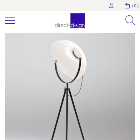
( 0 )