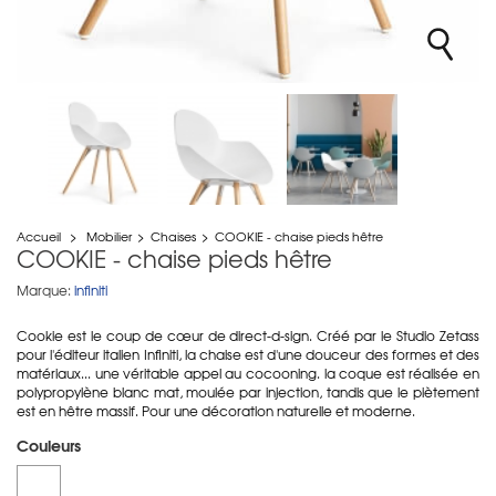
Accueil
>
Mobilier
>
Chaises
>
COOKIE - chaise pieds hêtre
COOKIE - chaise pieds hêtre
Marque:
infiniti
Cookie est le coup de cœur de direct-d-sign. Créé par le Studio Zetass
pour l'éditeur italien Infiniti, la chaise est d'une douceur des formes et des
matériaux... une véritable appel au cocooning. la coque est réalisée en
polypropylène blanc mat, moulée par injection, tandis que le piètement
est en hêtre massif. Pour une décoration naturelle et moderne.
Couleurs