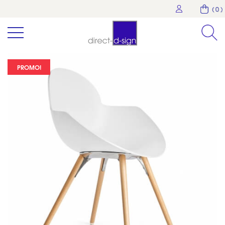
( 0 )
PROMO!