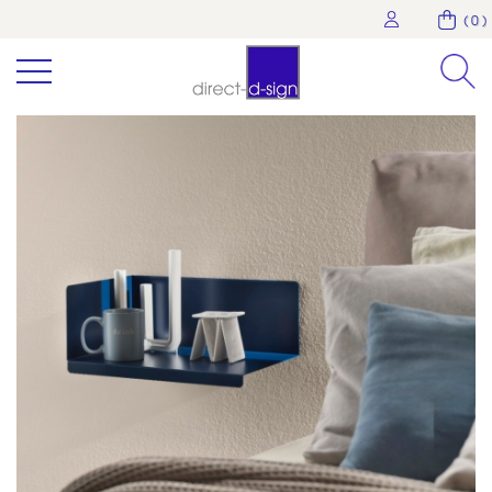
( 0 )