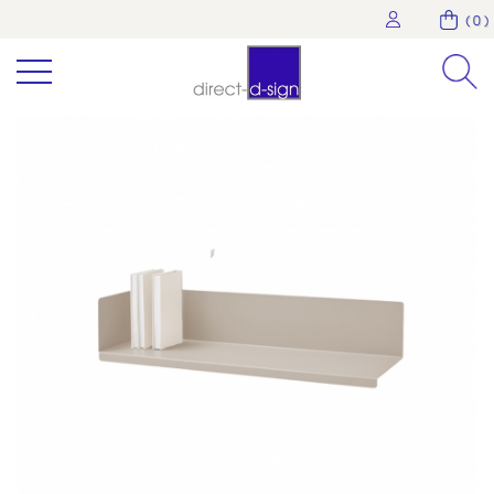
( 0 )